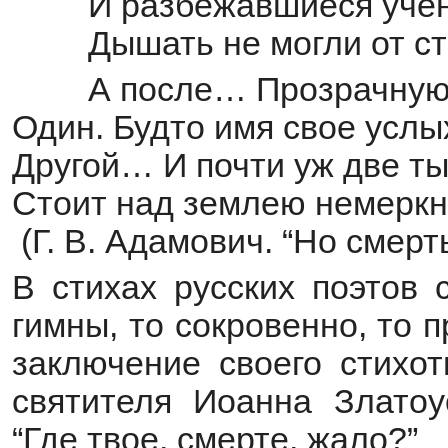
И разбежавшиеся уче
Дышать не могли от ст
А после… Прозрачную
Один. Будто имя свое услы
Другой… И почти уж две ты
Стоит над землею немеркн
(Г. В. Адамович. “Но смер
В стихах русских поэтов 
гимны, то сокровенно, то п
заключение своего стихот
святителя Иоанна Златоус
“Где твое, смерте, жало?”