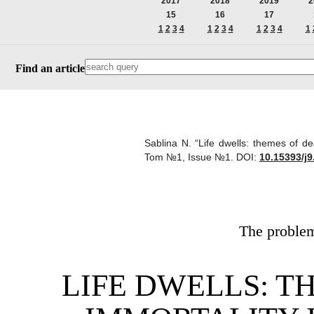
2017
2018
2019
2
15
16
17
1
2
3
4
1
2
3
4
1
2
3
4
1
Find an article
Sablina N. “Life dwells: themes of de
Tom №1, Issue №1.
DOI:
10.15393/j9
The problems
LIFE DWELLS: T