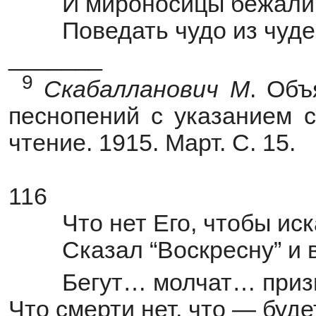
И мироносицы бежали
Поведать чудо из чуде
_______
9
Скабалланович
М
. Объ
песнопений с указанием с
чтение. 1915. Март. С. 15.
116
Что нет Его, чтобы иск
Сказал “Воскресну” и 
Бегут… молчат… призн
Что смерти нет, что — буде