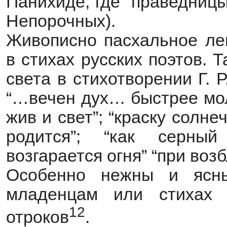
Панихиде, где “праведницы
Непорочных).
Живописно пасхальное лек
в стихах русских поэтов. 
света в стихотворении Г. 
“…вечен дух… быстрее мол
жив и свет”; “краску солне
родится”; “как серны
возгарается огня” “при воз
Особенно нежны и ясн
младенцам или стихах
12
отроков
.