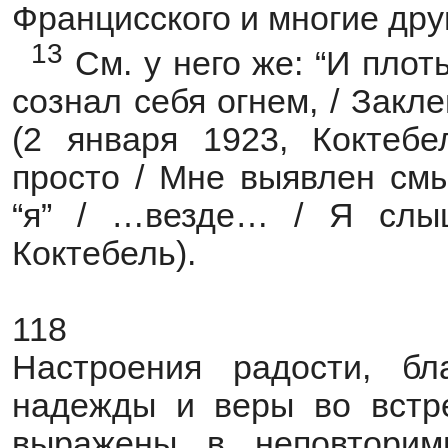
Францисского и многие дру
13
См. у него же: “И плот
сознал себя огнем, / Закл
(2 января 1923, Коктебе
просто / Мне выявлен смы
“я” / …везде… / Я слыш
Коктебель).
118
Настроения радости, бла
надежды и веры во встр
выражены в неповторимы