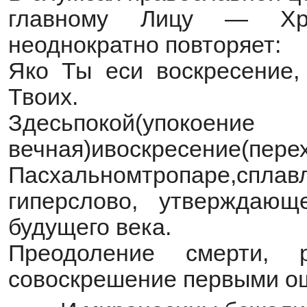
главному Лицу — Хри
неоднократно повторяет:
Яко Ты еси воскресение,
Твоих.
Здесьпокой(упокоение
вечная)ивоскресение(пе
Пасхальномтропаре,сплав
гиперслово, утверждающ
будущего века.
Преодоление смерти, 
совоскрешение первыми о