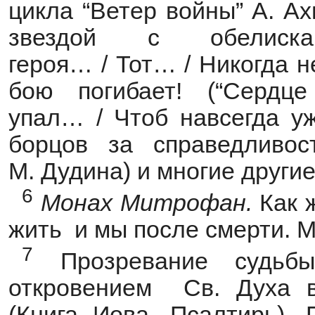
цикла “Ветер войны” А. Ах
звездой с обелис
героя… / Тот… / Никогда н
бою погибает! (“Сердц
упал… / Чтоб навсегда уж
борцов за справедливос
М. Дудина) и многие другие
6
Монах Митрофан.
Как 
жить и мы после смерти. М
7
Прозревание судьбы
откровением Св. Духа в
(Книга Иова, Псалтирь).