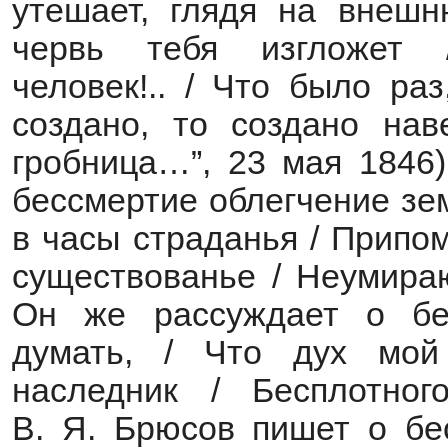
утешает, глядя на внешн
червь тебя изгложет
человек!.. / Что было ра
создано, то создано нав
гробница…”, 23 мая 1846)
бессмертие облегчение зе
в часы страданья / Припо
существованье / Неумираю
Он же рассуждает о бе
думать, / Что дух мой
наследник / Бесплотного
В. Я. Брюсов пишет о бе