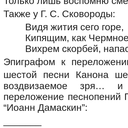
Только лишь воспомню см
Также у Г. С. Сковороды:
Видя жития сего горе,
Кипящим, как Чермное
Вихрем скорбей, напас
Эпиграфом к переложени
шестой песни Канона ше
воздвизаемое зря… и
переложение песнопений П
“Иоанн Дамаскин”:
_______