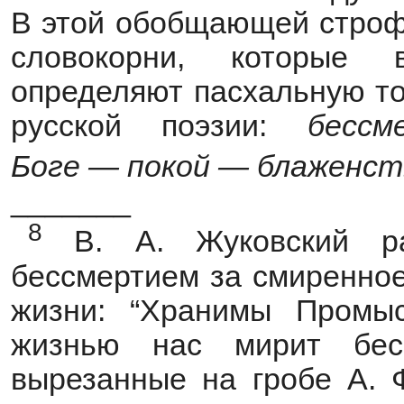
В этой обобщающей строфе
словокорни, которые 
определяют пасхальную то
русской поэзии:
бессм
Боге
—
покой
—
блаженст
_______
8
В. А. Жуковский ра
бессмертием за смиренное
жизни: “Хранимы Промы
жизнью нас мирит бесс
вырезанные на гробе А. 