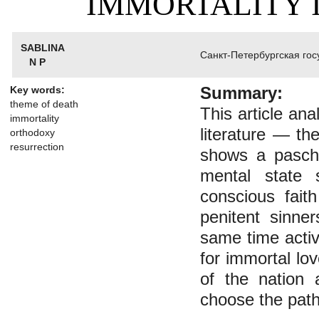
IMMORTALITY 
SABLINA
Санкт-Петербургская го
N P
Summary:
Key words:
theme of death
This article an
immortality
literature
—
the 
orthodoxy
resurrection
shows a pascha
mental state 
conscious faith
penitent sinne
same time activ
for immortal lo
of the nation 
choose the path 