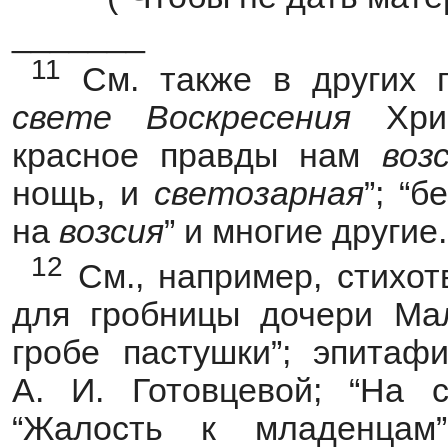
_______
11
См. также в других п
свете
Воскресения
Хри
красное правды нам
воз
нощь, и
светозарная
”; “
на
возсия
” и многие другие.
12
См., например, стихот
для гробницы дочери Мал
гробе пастушки”; эпитаф
А. И. Готовцевой; “На 
“Жалость к младенцам