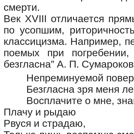
смерти.
Век ХVIII отличается пря
по усопшим, риторичност
классицизма. Например, п
поемых при погребении,
безгласна” А. П. Сумароко
Непреминуемой повер
Безгласна зря меня л
Восплачите о мне, зн
Плачу и рыдаю
Рвуся и страдаю,