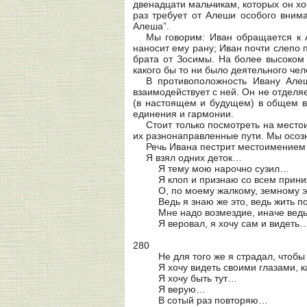
двенадцати мальчикам, которых он хо
раз требует от Алеши особого вним
Алеша”.
Мы говорим: Иван обращается к 
наносит ему рану; Иван почти слепо
брата от Зосимы. На более высоком
какого бы то ни было деятельного че
В противоположность Ивану Але
взаимодействует с ней. Он не отделя
(в настоящем и будущем) в общем в
единения и гармонии.
Стоит только посмотреть на место
их разнонаправленные пути. Мы осозн
Речь Ивана пестрит местоимением 
Я взял одних деток…
Я тему мою нарочно сузил…
Я клоп и признаю со всем прини
О, по моему жалкому, земному э
Ведь я знаю же это, ведь жить п
Мне надо возмездие, иначе ведь
Я веровал, я хочу сам и видеть
280
Не для того же я страдал, чтоб
Я хочу видеть своими глазами, к
Я хочу быть тут…
Я верую…
В сотый раз повторяю…