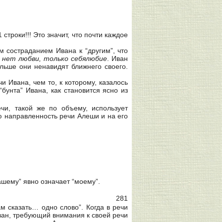
 строки!!! Это значит, что почти каждое
 состраданием Ивана к “другим”, что
х нет любви, только себялюбие
. Иван
ольше они ненавидят ближнего своего.
 Ивана, чем то, к которому, казалось
бунта” Ивана, как становится ясно из
ечи, такой же по объему, использует
ю направленность речи Алеши и на его
ашему” явно означает “моему”.
281
 сказать… одно слово”. Когда в речи
Иван, требующий внимания к своей речи