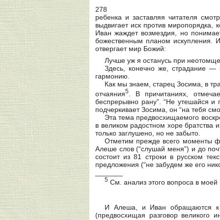
278
ребенка и заставляя читателя смотр
выдвигает иск против миропорядка, к
Иван жаждет возмездия, но понимае
божественным планом искупления. Ив
отвергает мир Божий:
Лучше уж я останусь при неотомщ
Здесь, конечно же, страдание — 
гармонию.
Как мы знаем, старец Зосима, в т
5
отчаяния
. В причитаниях, отмеча
беспрерывно рану”. “Не утешайся и 
подчеркивает Зосима, он “на тебя смот
Эта тема предвосхищаемого воскре
в великом радостном хоре братства 
только заглушено, но не забыто.
Отметим прежде всего моменты ф
Алеше слов (“слушай меня”) и до поч
состоит из 81 строки в русском те
предложения (“не забудем же его ник
_______
5
См. анализ этого вопроса в моей 
И Алеша, и Иван обращаются к 
(предвосхищая разговор великого и