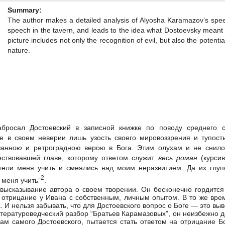
Summary:
The author makes a detailed analysis of Alyosha Karamazov’s speec
speech in the tavern, and leads to the idea what Dostoevsky meant 
picture includes not only the recognition of evil, but also the poten
nature.
абросал Достоевский в записной книжке по поводу среднего
 в своем неверии лишь узость своего мировоззрения и тупость
ванною
и ретроградною верою в Бога. Этим олухам и не снилос
ствовавшей главе, которому ответом служит
весь роман
(курси
отели меня учить и смеялись над моим неразвитием. Да их глу
2
 меня учить”
.
высказывание автора о своем творении. Он бесконечно гордится 
т отрицание у Ивана с собственным, личным опытом. В то же вре
. И нельзя забывать, что для Достоевского вопрос о Боге — это вы
тературоведческий разбор “Братьев Карамазовых”, он неизбежно до
вам самого Достоевского, пытается стать ответом на отрицание Б