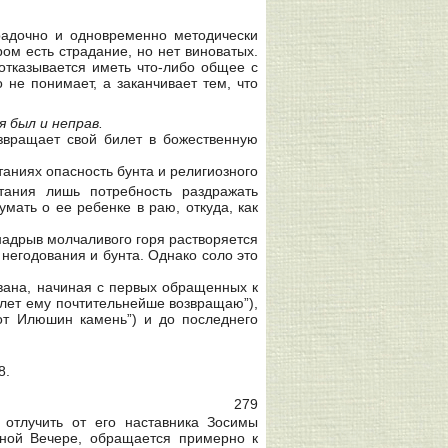
радочно и одновременно методически
ром есть страдание, но нет виноватых.
отказывается иметь что-либо общее с
 не понимает, а заканчивает тем, что
я был и неправ.
озвращает свой билет в божественную
таниях опасность бунта и религиозного
итания лишь потребность раздражать
мать о ее ребенке в раю, откуда, как
надрыв молчаливого горя растворяется
негодования и бунта. Однако соло это
вана, начиная с первых обращенных к
илет ему почтительнейше возвращаю”),
вот Илюшин камень”) и до последнего
8.
279
отлучить от его наставника Зосимы
йной Вечере, обращается примерно к