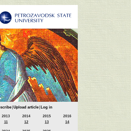
scribe
|
Upload article
|
Log in
2013
2014
2015
2016
11
12
13
14