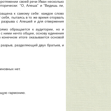
протяжении своей речи Иван несколько
торически: “О, Алеша” и “Видишь ли,
бращена к самому себе: каждое слово
себя, пытаясь в то же время оторвать
я разрыва с Алешей и для отвержения
рямо обращается к аудитории, но и
т с ними нечто общее, основу единения
 конечном итоге оказывается основой
 разрыв, разделяющий двух братьев, и
иновных нет.
дущую гармонию.