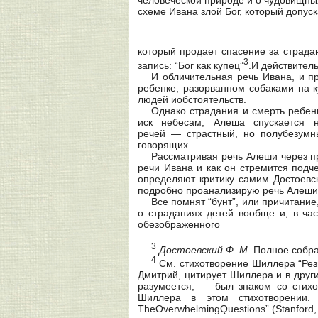
схеме Ивана злой Бог, который допус
который продает спасение за страдан
3
запись: “Бог как купец”
.И действител
И обличительная речь Ивана, и п
ребенке, разорванном собаками на к
людей иобстоятельств.
Однако страдания и смерть ребен
иск небесам, Алеша спускается 
речей — страстный, но полубезумн
говорящих.
Рассматривая речь Алеши через пр
речи Ивана и как он стремится подч
определяют критику самим Достоевск
подробно проанализирую речь Алеши 
Все помнят “бунт”, или причитани
о страданиях детей вообще и, в час
обезображенного
_______
3
Достоевский
Ф.
M
.
Полное собран
4
См. стихотворение Шиллера “Рези
Дмитрий, цитирует Шиллера и в друг
разумеется, — был знаком со стих
Шиллера в этом стихотворении. 
TheOverwhelmingQuestions” (Stanford,