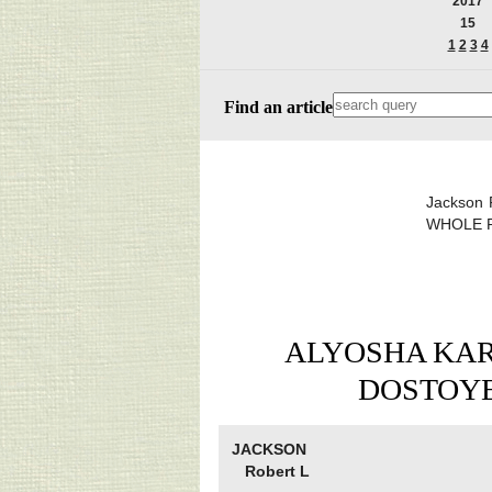
2017
15
1
2
3
4
Find an article
Jackson
WHOLE PI
ALYOSHA KAR
DOSTOYE
JACKSON
Robert L