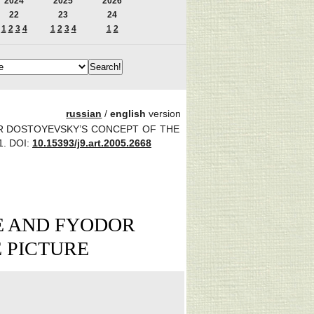
2024
2025
2026
22
23
24
1
2
3
4
1
2
3
4
1
2
russian
/
english
version
OR DOSTOYEVSKY’S CONCEPT OF THE
1.
DOI:
10.15393/j9.art.2005.2668
E AND FYODOR
 PICTURE