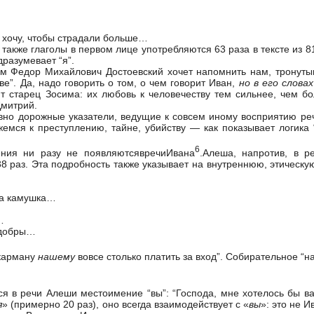
не хочу, чтобы страдали больше…
а также глаголы в первом лице употребляются 63 раза в тексте из 81
дразумевает “я”.
ам Федор Михайлович Достоевский хочет напомнить нам, тронутым
ве”. Да, надо говорить о том, о чем говорит Иван,
но в его слова
ит старец Зосима: их любовь к человечеству тем сильнее, чем б
Дмитрий.
но дорожные указатели, ведущие к совсем иному восприятию речи
емся к преступлению, тайне, убийству — как показывает логика “
6
ения ни разу не появляютсявречиИвана
.Алеша, напротив, в р
8 раз. Эта подробность также указывает на внутреннюю, этическу
на камушка…
…
 добры…
 карману
нашему
вовсе столько платить за вход”. Собирательное “н
 в речи Алеши местоимение “вы”: “Господа, мне хотелось бы вам
я
» (примерно 20 раз), оно всегда взаимодействует с «
вы
»: это не 