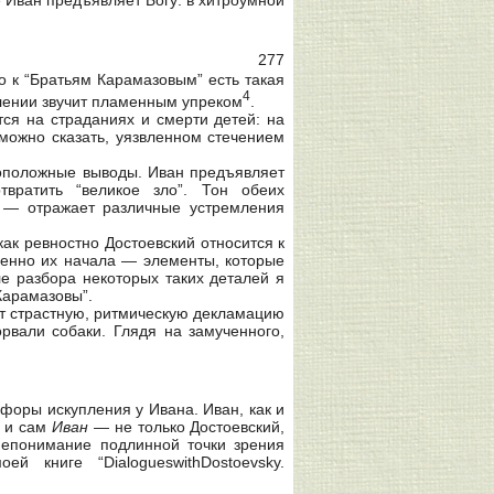
277
го к “Братьям Карамазовым” есть такая
4
плении звучит пламенным упреком
.
ся на страданиях и смерти детей: на
можно сказать, уязвленном стечением
воположные выводы. Иван предъявляет
вратить “великое зло”. Тон обеих
 — отражает различные устремления
ак ревностно Достоевский относится к
бенно их начала — элементы, которые
е разбора некоторых таких деталей я
Карамазовы”.
ет страстную, ритмическую декламацию
орвали собаки. Глядя на замученного,
форы искупления у Ивана. Иван, как и
о и сам
Иван
— не только Достоевский,
непонимание подлинной точки зрения
книге “DialogueswithDostoevsky.