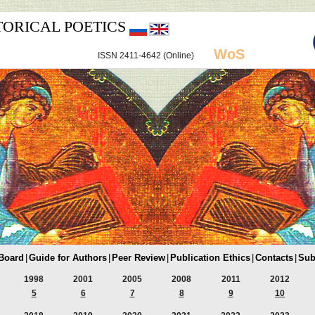
TORICAL POETICS
WoS
ISSN 2411-4642 (Online)
 Board
|
Guide for Authors
|
Peer Review
|
Publication Ethics
|
Contacts
|
Sub
1998
2001
2005
2008
2011
2012
5
6
7
8
9
10