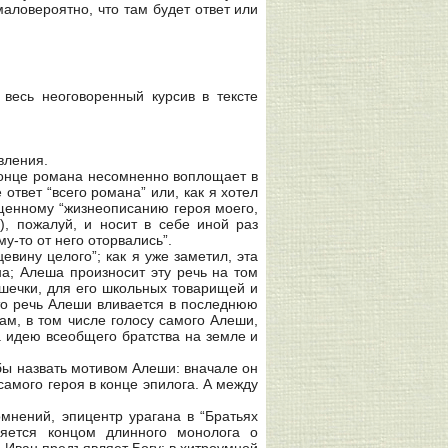
маловероятно, что там будет ответ или
 весь неоговоренный курсив в тексте
вления.
 конце романа несомненно воплощает в
ответ “всего романа” или, как я хотел
вященному “жизнеописанию героя моего,
.), пожалуй, и носит в себе иной раз
у-то от него оторвались”.
вину целого”; как я уже заметил, эта
а; Алеша произносит эту речь на том
юшечки, для его школьных товарищей и
что речь Алеши вливается в последнюю
м, в том числе голосу самого Алеши,
 идею всеобщего братства на земле и
бы назвать мотивом Алеши: вначале он
 самого героя в конце эпилога. А между
мнений, эпицентр урагана в “Братьях
ляется концом длинного монолога о
 Иван предъявляет Богу: в хитроумной