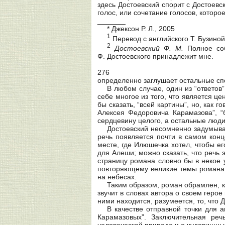
здесь Достоевский спорит с Достоевс
голос, или сочетание голосов, которо
_______
* Джексон Р. Л., 2005
1
Перевод с английского Т. Бузиной
2
Достоевский
Ф.
M
.
Полное соб
Ф. Достоевского принадлежит мне.
276
определенно заглушает остальные спо
В любом случае, один из “ответов
себе многое из того, что является ц
бы сказать, “всей картины”, но, как
Алексея Федоровича Карамазова”, “
сердцевину целого, а остальные люди
Достоевский несомненно задумывал
речь появляется почти в самом конц
месте, где Илюшечка хотел, чтобы е
для Алеши; можно сказать, что речь
страницу романа словно бы в некое 
повторяющему великие темы романа,
на небесах.
Таким образом, роман обрамлен, к
звучит в словах автора о своем герое
ними находится, разумеется, то, что 
В качестве отправной точки для 
Карамазовых”. Заключительная ре
человеческой природе и о чудовищных