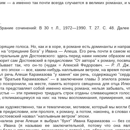
ким — а именно так почти всегда случается в великих романах, и 
е
.
рание сочинений: В 30 т. Л., 1972—1990. Т. 27. С. 48. Далее
рящие голоса. Но, как и в хоре, в романе есть доминанты и напра
” на “отрицание Бога” у Ивана — Алеша. Его речь почти в самом
ентральным для Достоевского: здесь перед нами никоим образом не 
 говорит сам Достоевский в предисловии “От автора” к роману, пос
бывает так, что он-то (чудак = Алексей Федорович. —
Р.
Л.
Дж
 его эпохи — все, каким-нибудь наплывным ветром, на время почем
 речь Алеши Карамазова “у камня” как речь, содержащую “сердце
е “Братьев Карамазовых” — в заключении главы 3 эпилога роман
го похоронили, на месте, память которого священна для отца Ил
 эта представляет собой именно конец романа; нельзя забывать, 
устье — эти примерно тридцать строк отданы сливающимся голоса
 откликающемуся на них: на темы воспоминания, примирения, на
ак художественно, так и тематически, мотивом, который мы могли 
 в предисловии, или прологе, к роману, а потом, наконец, в словах
Достоевский назвал “наплывным ветром” эпохи.
анализа речи Алеши я выбрал “бунт” Ивана Карамазова — без со
чь Ивана (я называю ее заключительной, потому что она яв
 боли и страданиях, причиняемых детям) есть обвинение, которое