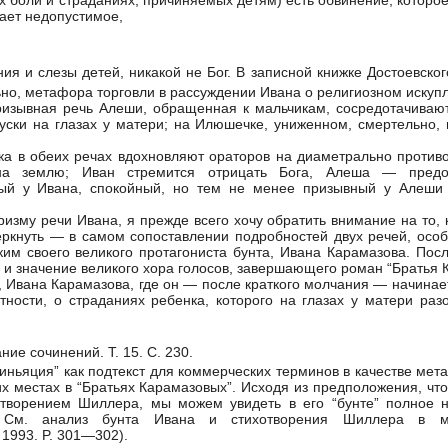
кает недопустимое,
ия и слезы детей, никакой не Бог. В записной книжке Достоевско
ьно, метафора торговли в рассуждении Ивана о религиозном иску
ризывная речь Алеши, обращенная к мальчикам, сосредотачивают
уски на глазах у матери; на Илюшечке, униженном, смертельно, 
ка в обеих речах вдохновляют ораторов на диаметрально проти
на землю; Иван стремится отрицать Бога, Алеша — предот
ый у Ивана, спокойный, но тем не менее призывный у Алеши
изму речи Ивана, я прежде всего хочу обратить внимание на то, к
еркнуть — в самом сопоставлении подробностей двух речей, осо
им своего великого протагониста бунта, Ивана Карамазова. Посл
и значение великого хора голосов, завершающего роман “Братья 
е, Ивана Карамазова, где он — после краткого молчания — начина
тности, о страданиях ребенка, которого на глазах у матери раз
ие сочинений. Т. 15. С. 230.
ньяция” как подтекст для коммерческих терминов в качестве мета
их местах в “Братьях Карамазовых”. Исходя из предположения, чт
отворением Шиллера, мы можем увидеть в его “бунте” полное 
См. анализ бунта Ивана и стихотворения Шиллера в моей 
 1993. P. 301—302).