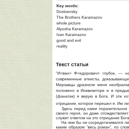
Key words:
Dostoevsky
The Brothers Karamazov
whole picture
Alyosha Karamazov
Ivan Karamazov
good and evil
reality
Текст статьи
“И<ван> Ф<едорович> глубок, — н
современные атеисты, доказывающие
Мерзавцы дразнили меня
необразо
положено в Инквизиторе и в предше
(фанатик) я верую в Бога. И эти х
отрицание, которое перешел я. Им ли
Здесь перед нами поразительное 
своего героя, он даже отождествляе
служит ответом на это отрицание Бога
На чем бы ни сосредотачивался ли
каким образом “весь роман”, по сло