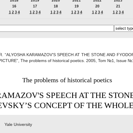
2018
2019
2020
2021
2022
2023
16
17
18
19
20
21
1
2
3
4
1
2
3
4
1
2
3
4
1
2
3
4
1
2
3
4
1
2
3
4
 R. “ALYOSHA KARAMAZOV'S SPEECH AT THE STONE AND FYOD
CTURE”, The problems of historical poetics. 2005, Tom №1, Issue №
The problems of historical poetics
AMAZOV'S SPEECH AT THE STON
VSKY’S CONCEPT OF THE WHOLE
Yale University