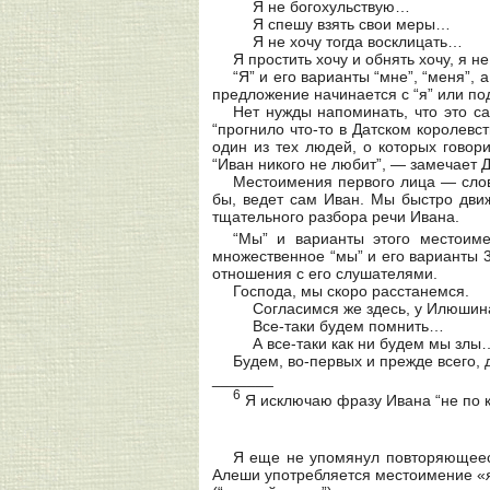
Я не богохульствую…
Я спешу взять свои меры…
Я не хочу тогда восклицать…
Я простить хочу и обнять хочу, я 
“Я” и его варианты “мне”, “меня”, 
предложение начинается с “я” или по
Нет нужды напоминать, что это с
“прогнило что-то в Датском королевст
один из тех людей, о которых говор
“Иван никого не любит”, — замечает 
Местоимения первого лица — слов
бы, ведет сам Иван. Мы быстро движ
тщательного разбора речи Ивана.
“Мы” и варианты этого местоим
множественное “мы” и его варианты 3
отношения с его слушателями.
Господа, мы скоро расстанемся.
Согласимся же здесь, у Илюши
Все-таки будем помнить…
А все-таки как ни будем мы злы
Будем, во-первых и прежде всего,
_______
6
Я исключаю фразу Ивана
“не по
Я еще не упомянул повторяющееся
Алеши употребляется местоимение «