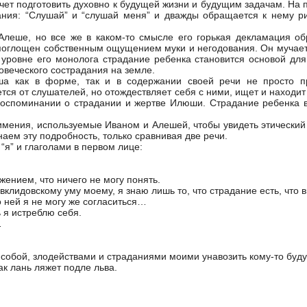
чет подготовить духовно к будущей жизни и будущим задачам. На 
ания: “Слушай” и “слушай меня” и дважды обращается к нему ри
Алеше, но все же в каком-то смысле его горькая декламация о
 поглощен собственным ощущением муки и негодования. Он мучает 
 уровне его монолога страдание ребенка становится основой дл
ловеческого сострадания на земле.
ша как в форме, так и в содержании своей речи не просто п
ется от слушателей, но отождествляет себя с ними, ищет и находи
оспоминании о страдании и жертве Илюши. Страдание ребенка в
имения, используемые Иваном и Алешей, чтобы увидеть этический
аем эту подробность, только сравнивая две речи.
“я” и глаголами в первом лице:
жением, что ничего не могу понять.
вклидовскому уму моему, я знаю лишь то, что страдание есть, что в
о ней я не могу же согласиться…
 я истреблю себя.
…
ы собой, злодействами и страданиями моими унавозить кому-то бу
ак лань ляжет подле льва.