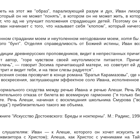
еть на этот же
“образ”, парализующий разум и дух, Иван лихо
оторый он не может “понять”, в котором он не может жить, в кото
т, что ад не улучшит положения страдающих детей. Поэтому он 
ан начинает с того, что называет себя “клопом”, который ничего
енном страдании моем и неутоленном негодовании моем,
хотя бы 
это “бунт”. Отделяя справедливость от Божией истины, Иван в
радиции древнерусских проповедников, видит в непрестанных причи
ет автор, “горе чувством своей неутолимости питается. Прич
плачь”, — говорит Зосима причитающей матери, но советует ей ду
рит и видит тебя, и на твои слезы радуется”.
сения снова прозвучит в конце романа “Братья Карамазовы”, где 
и воскресения, заглушающем эффектное соло Ивана, исполненное 
ормального сходства между речью Ивана и речью Алеши. Речь И
тительного отказа от билета во всемирную гармонию (“я только б
ксте. Речь Алеши, начиная с восклицания школьника Смурова (“
огда”) приблизительно такого же объема.
книге “Искусство Достоевского: Бреды и ноктюрны”. М.: Радикс, 199
слушателям: Иван — к Алеше, которого он хочет искусить и 
нквизитора с Христом); Алеша, как Христос с учениками на Та