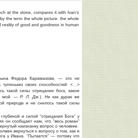
h at the stone, compares it with Ivan’s
by the term the whole picture: the whole
tial reality of good and goodness in human
 сына Федора Карамазова, — это не
 тупеньких своих способностей. <…>
ь такой силы отрицание бога, какое
в мой. —
Р.
Л.
Дж.
).
Не как дурак же
пой природе и не снилось такой силы
глубиной и силой “отрицания Бога” у
мя он сообщает нам, что “весь роман”
вернутый наизнанку вопрос о человеке.
лжен вернуться к вопросу о том, как и
ога у Ивана. “Пытается” — потому что