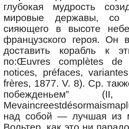
глубокая мудрость сози
мировые державы, со с
сияющего в высоте небе
французского героя. Он 
доставить корабль к э
по:Œuvres complètes de V
notices, préfaces, variantes
frères, 1877. V. 8). Ср. т
побежденьем”
Mevaincreestdésormaismapl
над собой — лучшая из м
Вольтер, как это ни парад