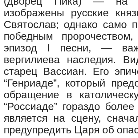
(дворец Пика) — на с
изображены русские князь
Святослав; однако само 
победным пророчеством,
эпизод I песни, — важ
вергилиева наследия. Ви
старец Вассиан. Его эпи
“Генриаде”, который пред
обращение в католическ
“Россиаде” гораздо более
является на сцену, снача
предупредить Царя об опас