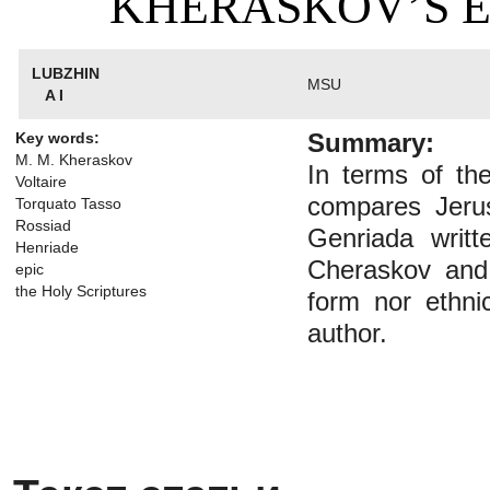
KHERASKOV’S E
LUBZHIN
MSU
A I
Summary:
Key words:
M. M. Kheraskov
In terms of th
Voltaire
compares Jerus
Torquato Tasso
Rossiad
Genriada writt
Henriade
Cheraskov and 
epic
the Holy Scriptures
form nor ethnic
author.