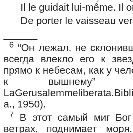
Il le guidait lui-même. I
De porter le vaisseau ve
______
6
“Он лежал, не склонивш
всегда влекло его к зве
прямо к небесам, как у че
к вышнему” (
LaGerusalemmeliberata.Bibli
a., 1950).
7
В этот самый миг Бог 
ветрах, поднимает моря