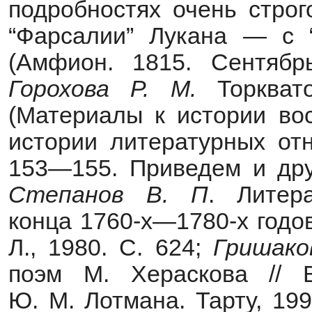
подробностях очень строг
“Фарсалии” Лукана — с 
(Амфион. 1815. Сентябрь
Горохова
Р.
М.
Торквато
(Материалы к истории вос
истории литературных отн
153—155. Приведем и дру
Степанов
В.
П
. Литер
конца 1760-х—1780-х годов
Л., 1980. С. 624;
Гришако
поэм М. Хераскова // 
Ю. М. Лотмана. Тарту, 199