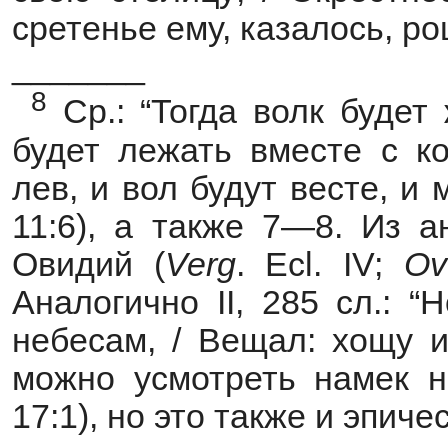
сретенье ему, казалось, рощ
_______
8
Ср.: “Тогда волк будет
будет лежать вместе с ко
лев, и вол будут весте, и 
11:6), а также 7—8. Из а
Овидий (
Verg
. Ecl. IV;
Ov
Аналогично II, 285 сл.: 
небесам, / Вещал: хощу и
можно усмотреть намек на
17:1), но это также и эпиче