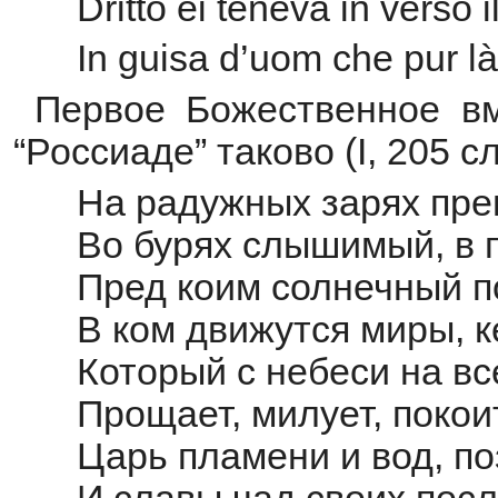
Dritto ei teneva in verso il
In guisa d’uom che pur l
Первое Божественное вм
“Россиаде” таково (I, 205 сл
На радужных зарях пре
Во бурях слышимый, в 
Пред коим солнечный по
В ком движутся миры, к
Который с небеси на вс
Прощает, милует, покоит
Царь пламени и вод, по