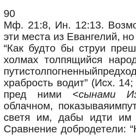
90
Мф. 21:8, Ин. 12:13. Воз
эти места из Евангелий, н
“Как будто бы струи преш
холмах толпящийся народ”
путистолпогненныйпредход
храбрость водит” (Исх. 14; 
пред ними <
сынами И
облачном, показываяимпут
светя им, дабы идти им 
Сравнение добродетели: “