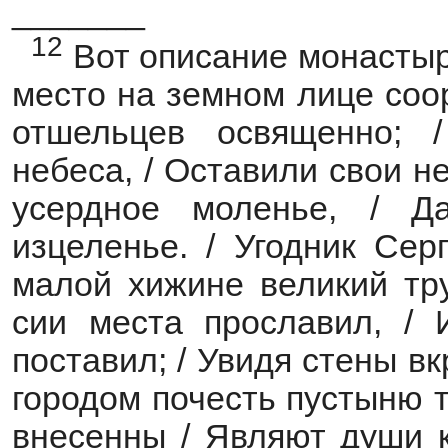
_______
12
Вот описание монастыря 
место на земном лице соо
отшельцев освященно; 
небеса, / Оставили свои н
усердное моленье, / Д
изцеленье. / Угодник Сер
малой хижине великий тр
сии места прославил, / 
поставил; / Увидя стены вк
городом почесть пустыню 
внесенны / Являют души к