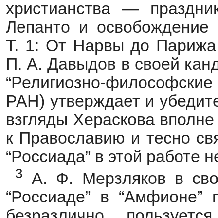
христианства — праздни
Лепанто и освобождение 
Т. 1: От Нарвы до Парижа.
П. А. Давыдов в своей кан
“Религиозно-философские
РАН) утверждает и убедит
взгляды Хераскова вполне
к Православию и тесно свя
“Россиада” в этой работе 
3
А. Ф. Мерзляков в сво
“Россиаде” в “Амфионе” п
безразлично пользуетс