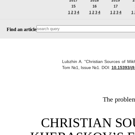
2017
2018
2019
2
15
16
17
1
2
3
4
1
2
3
4
1
2
3
4
1
Find an article
Lubzhin A. “Christian Sources of Mik
Tom №1, Issue №1.
DOI:
10.15393/j9
The problems
CHRISTIAN SO