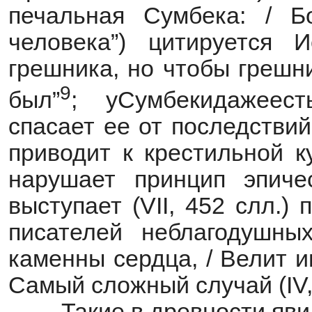
печальная Сумбека: / Б
человека”) цитируется 
грешника, но чтобы грешн
9
был”
; уСумбекидажеесть
спасает ее от последстви
приводит к крестильной к
нарушает принцип эпиче
выступает (VII, 452 слл.)
писателей неблагодушны
каменны сердца, / Велит и
Самый сложный случай (IV, 
Такие в древности яви