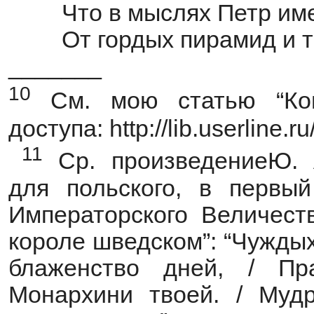
Что в мыслях Петр им
От гордых пирамид и т
_______
10
См. мою статью “Ком
доступа: http://lib.userline.r
11
Ср. произведениеЮ. А
для польского, в первы
Императорского Величеств
короле шведском”: “Чуждых
блаженство дней, / Пр
Монархини твоей. / Муд