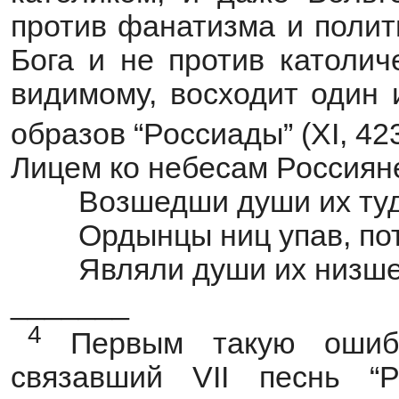
против фанатизма и полит
Бога и не против католиче
видимому, восходит один 
образов “Россиады” (XI, 423
Лицем ко небесам Россиян
Возшедши души их ту
Ордынцы ниц упав, пот
Являли души их низше
_______
4
Первым такую ошибк
связавший VII песнь “