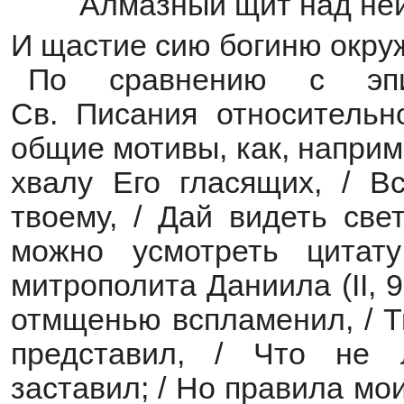
Алмазный щит над ней
И щастие сию богиню окру
По сравнению с эпи
Св. Писания относительн
общие мотивы, как, например
хвалу Его гласящих, / В
твоему, / Дай видеть све
можно усмотреть цитат
митрополита Даниила (II, 9
отмщенью вспламенил, / Т
представил, / Что не 
заставил; / Но правила мои