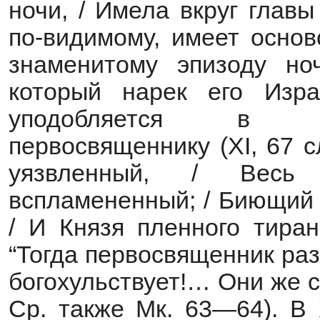
ночи, / Имела вкруг главы 
по-видимому, имеет основ
знаменитому эпизоду но
который нарек его Изра
уподобляется в св
первосвященнику (XI, 67 с
уязвленный, / Весь 
вспламененный; / Биющий в
/ И Князя пленного тиран
“Тогда первосвященник ра
богохульствует!… Они же с
Ср. также Мк. 63—64). В 