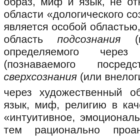
образ, миф и язык, не от
области «дологического со
является особой областью
область
подсознания
определяемого чер
(познаваемого посре
сверхсознания
(или внелог
через художественный об
язык, миф, религию в ка
«интуитивное, эмоционал
тем рационально проа