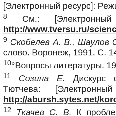
[Электронный ресурс]: Режим
8
См.: [Электронный 
http://www.tversu.ru/scie
9
Скобелев А. В., Шаулов 
слово. Воронеж, 1991. С. 
10
°Вопросы литературы. 19
11
Созина
Е.
Дискурс 
Тютчева: [Электронны
http://abursh.sytes.net/koro
12
Ткачев
С.
В.
К пробле