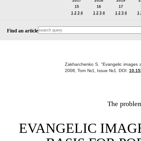
2017
2018
2019
2
15
16
17
1
2
3
4
1
2
3
4
1
2
3
4
1
Find an article
Zakharchenko S. “Evangelic images and
2008, Tom №1, Issue №1.
DOI:
10.15
The problems
EVANGELIC IMAGE