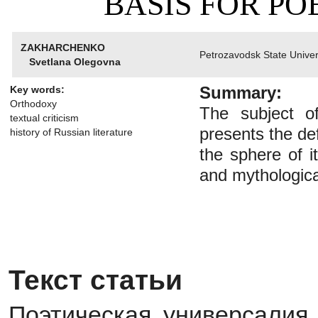
BASIS FOR PO
ZAKHARCHENKO
Petrozavodsk State Univer
Svetlana Olegovna
Summary:
Key words:
Orthodoxy
The subject of
textual criticism
presents the def
history of Russian literature
the sphere of i
and mythologica
Текст статьи
Поэтическая универсалия 