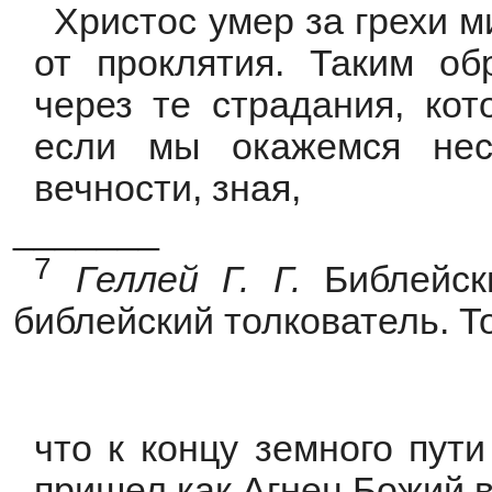
Христос умер за грехи 
от проклятия. Таким о
через те страдания, ко
если мы окажемся нес
вечности, зная,
_______
7
Геллей
Г.
Г.
Библейск
библейский толкователь. То
что к концу земного пути
пришел как Агнец Божий в