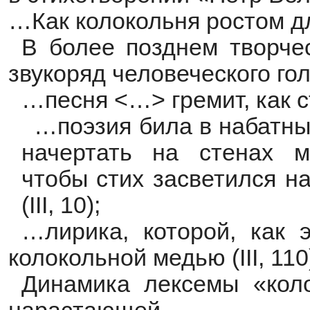
…Как колокольня ростом дл
В более позднем творчес
звукоряд человеческого гол
…песня <…> гремит, как ст
…поэзия била в набатны
начертать на стенах м
чтобы стих засветился н
(III, 10);
…лирика, которой, как 
колокольной медью (III, 110
Динамика лексемы «коло