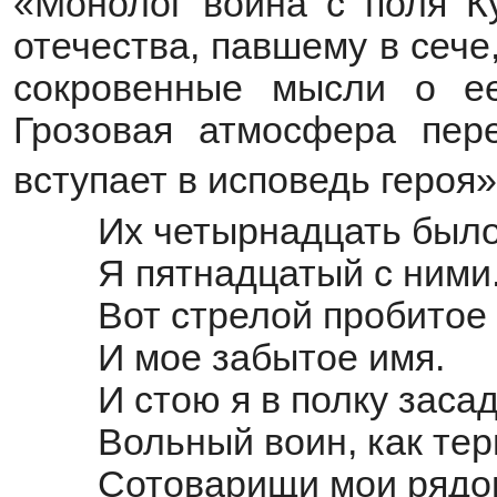
«Монолог воина с поля К
отечества, павшему в сече
сокровенные мысли о ее
Грозовая атмосфера пер
вступает в исповедь героя»
Их четырнадцать было
Я пятнадцатый с ними
Вот стрелой пробитое
И мое забытое имя.
И стою я в полку заса
Вольный воин, как те
Сотоварищи мои рядо