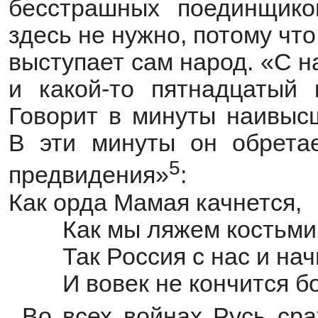
бесстрашных поединщик
здесь не нужно, потому чт
выступает сам народ. «С н
и какой-то пятнадцатый 
Говорит в минуты наивысш
В эти минуты он обретае
5
предвидения»
:
Как орда Мамая качнется,
Как мы ляжем костьми
Так Россия с нас и на
И вовек не кончится б
Во всех войнах Русь сра