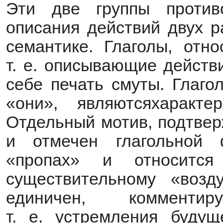
Эти две группы против
описания действий двух р
семантике. Глаголы, отн
т. е. описывающие действ
себе печать смуты. Глаго
«они», являютсяхаракте
Отдельный мотив, подтвер
и отмечен глагольной
«пропах» и относитс
существительному «возд
единичен, комменти
т. е. устремления будущ