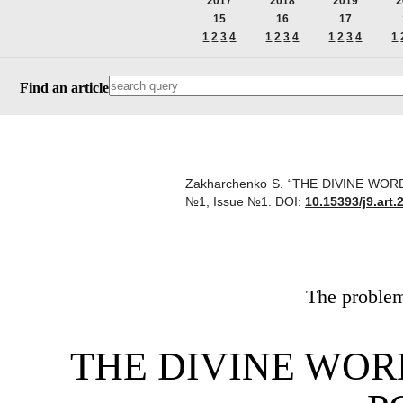
2017
2018
2019
2
15
16
17
1
2
3
4
1
2
3
4
1
2
3
4
1
Find an article
Zakharchenko S. “THE DIVINE WORD 
№1, Issue №1.
DOI:
10.15393/j9.art.
The problems
THE DIVINE WOR