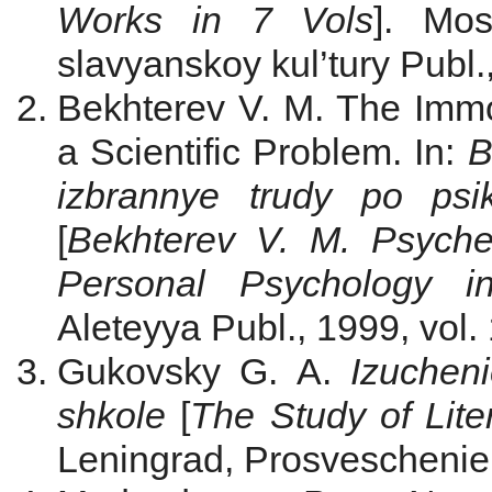
Works in 7
V
ols
]. Mos
slavyanskoy kul’tury Publ.,
Bekhterev V. M. The Immo
a Scientific Problem. In:
B
izbrannye trudy po psi
[
Bekhterev V. M. Psyche
Personal Psychology 
Aleteyya Publ., 1999, vol.
Gukovsky G. A.
Izucheni
shkole
[
The Study of Lite
Leningrad, Prosveschenie 