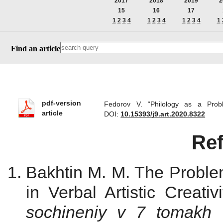
2017
2018
2019
2
15
16
17
1
2
3
4
1
2
3
4
1
2
3
4
1
Find an article
pdf-version
Fedorov V. “Philology as a Pro
article
DOI:
10.15393/j9.art.2020.8322
Re
Bakhtin M. M. The Proble
in Verbal Artistic Creativ
sochineniy v 7
tomakh