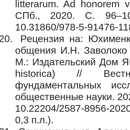
litterarum. Ad honorem vi
СПб., 2020. С. 96–10
10.31860/978-5-91476-11
Рецензия на: Юхименко
общения И.Н. Заволоко 
М.: Издательский Дом ЯСК
historica) // Вес
фундаментальных исс
общественные науки. 202
10.22204/2587-8956-202
0,3 п.л.).