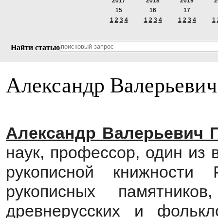
2017
2018
2019
2
15
16
17
1
2
3
4
1
2
3
4
1
2
3
4
1
Найти статью
Александр Валерьеви
Александр Валерьевич 
наук, профессор, один из
рукописной книжности Р
рукописных памятников,
древнерусских и фолькл