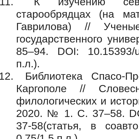
К изучению север
старообрядцах (на ма
Гаврилова) // Учены
государственного униве
85–94. DOI: 10.15393/u
п.л.).
Библиотека Спасо-Пр
Каргополе // Слове
филологических и истор
2020. № 1. С. 37–58. D
37-58(статья, в соавт
0,75/1,5 п.л.).