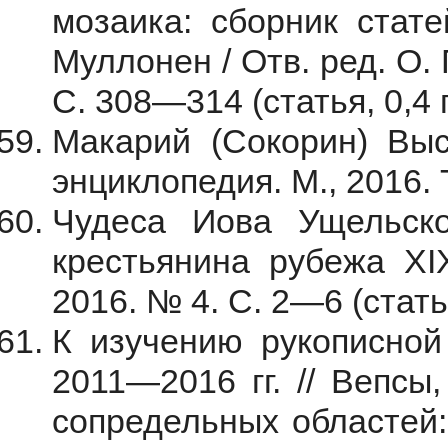
мозаика: сборник ста
Муллонен / Отв. ред. О.
С. 308—314 (статья, 0,4 п
Макарий (Сокорин) Выс
энциклопедия. М., 2016. Т.
Чудеса Иова Ущельско
крестьянина рубежа XI
2016. № 4. С. 2—6 (статья
К изучению рукописной
2011—2016 гг. // Вепсы
сопредельных областей: