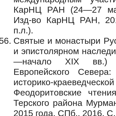
КарНЦ РАН (24—27 мая
Изд-во КарНЦ РАН, 201
п.л.).
Святые и монастыри Рус
и эпистолярном наследии
—начало XIX вв.) 
Европейского Севера
историко-краеведчес
Феодоритовские чтени
Терского района Мурман
2015 года. СПб., 2016. С.