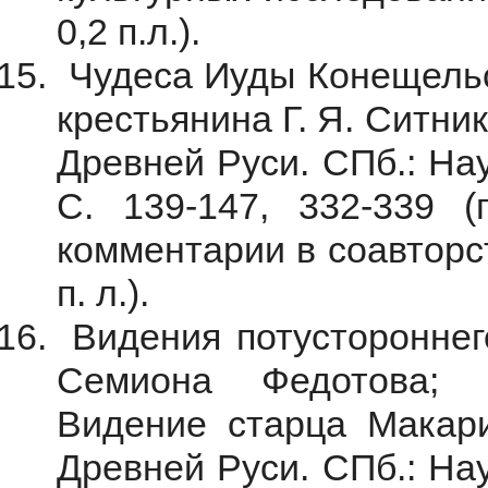
0,2 п.л.).
Чудеса Иуды Конещельск
крестьянина Г. Я. Ситни
Древней Руси. СПб.: Наук
С. 139-147, 332-339 (п
комментарии в соавторст
п. л.).
Видения потустороннег
Семиона Федотова; 
Видение старца Макари
Древней Руси. СПб.: Наук