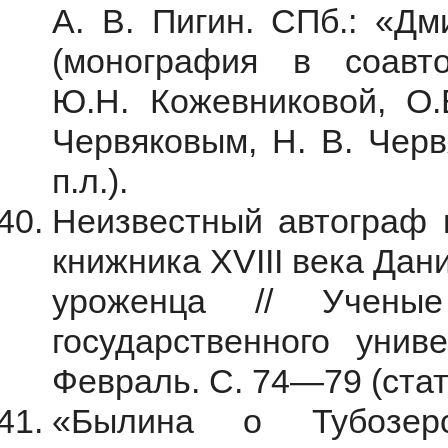
А. В. Пигин. СПб.: «Дм
(монография в соавт
Ю.Н. Кожевниковой, О.
Червяковым, Н. В. Черв
п.л.).
Неизвестный автограф в
книжника XVIII века Дан
уроженца // Ученые
государственного унив
Февраль. С. 74—79 (стать
«Былина о Тубозерс