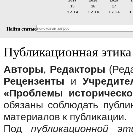
2017
2018
2019
2
15
16
17
1
2
3
4
1
2
3
4
1
2
3
4
1
Найти статью
Публикационная этика
Авторы
,
Редакторы
(Реда
Рецензенты
и
Учредите
«Проблемы историческо
обязаны
соблюдать публи
материалов к публикации.
Под
публикационной эт