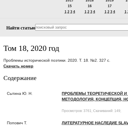
2017
2018
2019
2
15
16
17
1
2
3
4
1
2
3
4
1
2
3
4
1
Найти статью
Том 18, 2020 год
Проблемы исторической поэтики. 2020. Т. 18. №2. 327 с.
Скачать номер
Содержание
Сытина Ю. Н.
ПРОБЛЕМЫ ТЕОРЕТИЧЕСКОЙ И И
МЕТОДОЛОГИЯ, КОНЦЕПЦИЯ, Н
Просмотров: 3761; Скачиваний: 149;
Попович Т.
ЛИТЕРАТУРНОЕ НАСЛЕДИЕ SLA