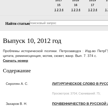
2017
2018
2019
2
15
16
17
1
2
3
4
1
2
3
4
1
2
3
4
1
Найти статью
Выпуск 10, 2012 год
Проблемы исторической поэтики. Петрозаводск : Изд-во ПетрГУ,
цитата, реминисценция, мотив, сюжет, жанр. Вып. 7. 374 с.
Скачать номер
Содержание
Серопян А. С.
ЛИТУРГИЧЕСКОЕ СЛОВО В РУС
Просмотров: 3704; Скачиваний: 75;
Захаров В. Н.
ПОЧВЕННИЧЕСТВО В РУССКОЙ 