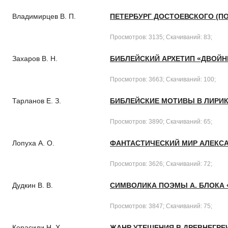
Владимирцев В. П.
ПЕТЕРБУРГ ДОСТОЕВСКОГО (П
Просмотров: 3135; Скачиваний: 83;
Захаров В. Н.
БИБЛЕЙСКИЙ АРХЕТИП «ДВОЙН
Просмотров: 3663; Скачиваний: 100;
Тарланов Е. З.
БИБЛЕЙСКИЕ МОТИВЫ В ЛИРИК
Просмотров: 3890; Скачиваний: 65;
Лопуха А. О.
ФАНТАСТИЧЕСКИЙ МИР АЛЕКСА
Просмотров: 3626; Скачиваний: 72;
Дудкин В. В.
СИМВОЛИКА ПОЭМЫ А. БЛОКА 
Просмотров: 3847; Скачиваний: 75;
Керасиди Н. Х.
ЖАНР УТЕШЕНИЯ В ДРЕВНЕГРЕ