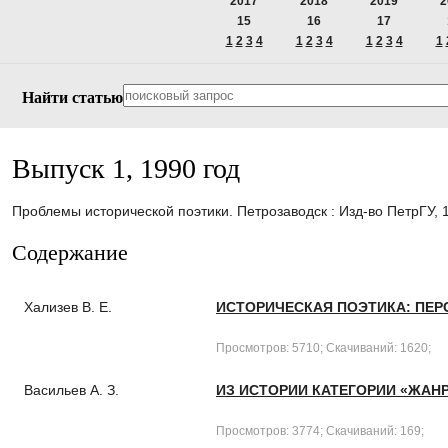
2017
2018
2019
2
15
16
17
1
2
3
4
1
2
3
4
1
2
3
4
1
Найти статью
Выпуск 1, 1990 год
Проблемы исторической поэтики. Петрозаводск : Изд-во ПетрГУ, 1
Содержание
Хализев В. Е.
ИСТОРИЧЕСКАЯ ПОЭТИКА: ПЕР
Просмотров: 5710; Скачиваний: 1620;
Васильев А. З.
ИЗ ИСТОРИИ КАТЕГОРИИ «ЖАН
Просмотров: 3774; Скачиваний: 169;