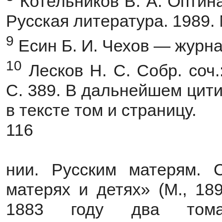
Котельников В. А. Оптина
Русская литература. 1989. 
9
Есин Б. И. Чехов — журнал
10
Лесков Н. С. Собр. соч.:
С. 389. В дальнейшем цит
в тексте том и страницу.
116
нии. Русским матерям. 
матерях и детях» (М., 18
1883 году два тома 