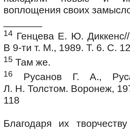
воплощения своих замысло
_______
14
Генцева Е. Ю. Диккенс/
В 9-ти т. М., 1989. Т. 6. С. 1
15
Там же.
16
Русанов Г. А., Рус
Л. Н. Толстом. Воронеж, 197
118
Благодаря их творчеству