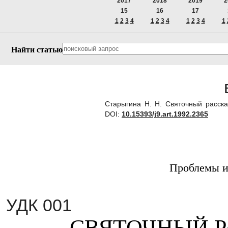
2017
2018
2019
2
15
16
17
1
2
3
4
1
2
3
4
1
2
3
4
1
Найти статью
Старыгина Н. Н. Святочный расск
DOI:
10.15393/j9.art.1992.2365
Проблемы и
УДК 001
СВЯТОЧНЫЙ Р