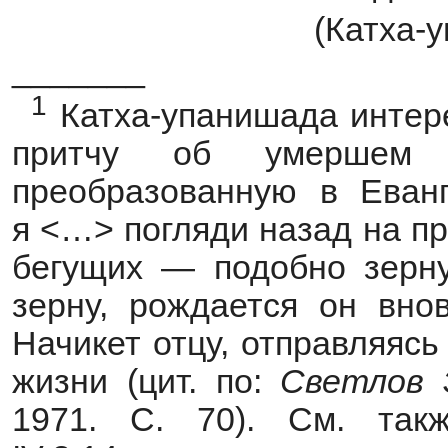
(Катха-у
_______
1
Катха-упанишада интере
притчу об умершем з
преобразованную в Еванг
я <…> погляди назад на п
бегущих — подобно зерну
зерну, рождается он вно
Начикет отцу, отправляясь
жизни (цит. по:
Светлов
1971. С. 70). См. такж