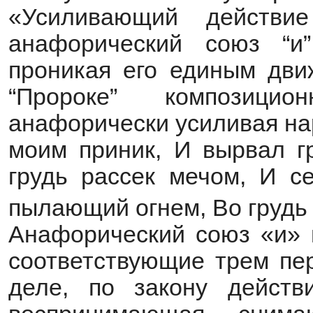
«Усиливающий действ
анафорический союз “и”
проникая его единым дви
“Пророке” композиц
анафорически усиливая нар
моим приник, И вырвал г
грудь рассек мечом, И се
пылающий огнем, Во грудь
Анафорический союз «и» п
соответствующие трем пе
деле, по закону действ