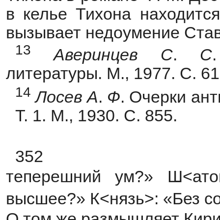
в келье Тихона находится
вызывает недоумение Став
13
Аверинцев
С
.
С
литературы. М., 1977. С. 61
1
4
Лосев
А
.
Ф
. Очерки ан
Т. 1. М., 1930. С. 855.
352
теперешний ум?» Ш<ато
высшее?» К<нязь>: «Без с
О том же размышляет Кири