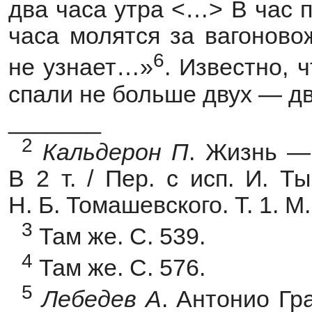
два часа утра <…> В час 
часа молятся за вагоново
6
не узнает…»
. Известно, 
спали не больше двух — дв
_______
2
Кальдерон
П
. Жизнь — 
В 2 т. / Пер. с исп. И. Т
Н. Б. Томашевского. Т. 1. М.
3
Там же. С. 539.
4
Там же. С. 576.
5
Лебедев
А
. Антонио Гр