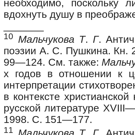
необходимо, поскольку 
вдохнуть душу в преображ
_______
10
Мальчукова
Т
.
Г
. Анти
поэзии А. С. Пушкина. Кн. 
99—124. См. также:
Мальч
х годов в отношении к ц
интерпретации стихотворе
в контексте христианской 
русской литературе ХVIII—
1998. С. 151—177.
1
1
Мальчукова
Т
.
Г
. Анти