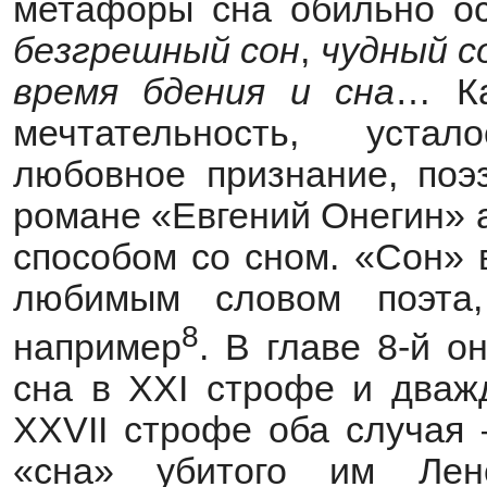
метафоры сна обильно о
безгрешный
сон
,
чудный
с
время
бдения
и
сна
… Ка
мечтательность, уста
любовное признание, поэ
романе «Евгений Онегин» 
способом со сном. «Сон» 
любимым словом поэта,
8
например
. В главе 8-й 
сна в XXI строфе и дваж
XXVII строфе оба случая 
«сна» убитого им Лен