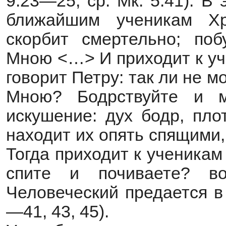
9:23—25; ср. Мк. 5:41). 
ближайшим ученикам Х
скорбит смертельно; поб
Мною <…> И приходит к уч
говорит Петру: так ли не м
Мною? Бодрствуйте и м
искушение: дух бодр, пл
находит их опять спящими,
Тогда приходит к ученикам
спите и почиваете? в
Человеческий предается в
—41, 43, 45).