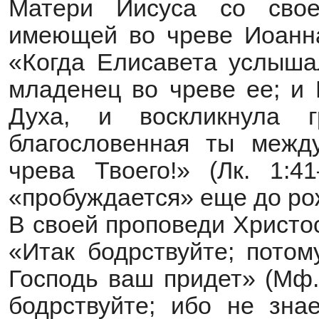
Матери Иисуса со свое
имеющей во чреве Иоанна
«Когда Елисавета услыша
младенец во чреве ее; и 
Духа, и воскликнула г
благословенная ты межд
чрева Твоего!» (Лк. 1:4
«пробуждается» еще до ро
В своей проповеди Христо
«Итак бодрствуйте; потом
Господь ваш придет» (Мф. 
бодрствуйте; ибо не знае