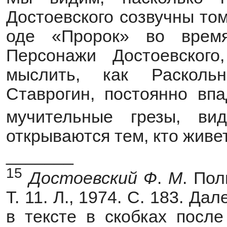
Достоевского созвучны том
оде «Пророк» во врем
Персонажи Достоевского
мыслить, как Расколь
Ставрогин, постоянно вп
мучительные грезы, ви
открываются тем, кто живе
_______
15
Достоевский
Ф
.
М
. Пол
Т. 11. Л., 1974. С. 183. Д
в тексте в скобках посл