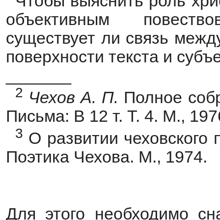
Чтобы выяснить роль хри
объективным повеств
существует ли связь межд
поверхности текста и субъ
_______
2
Чехов
А.
П.
Полное собр
Письма: В 12 т. Т. 4. М., 197
3
О развитии чеховского 
Поэтика Чехова. М., 1974.
Для этого необходимо сна