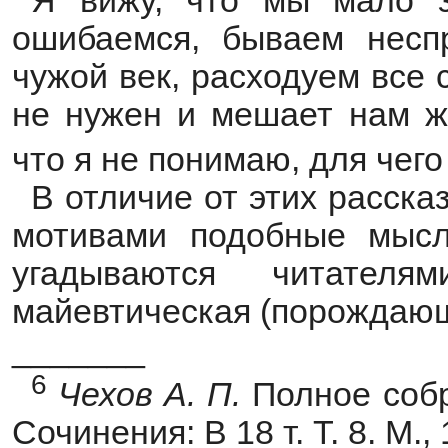
Я вижу, что мы мало 
ошибаемся, бываем несп
чужой век, расходуем все 
не нужен и мешает нам жи
что я не понимаю, для чего
В отличие от этих расска
мотивами подобные мысл
угадываются читател
майевтическая (порождающ
_______
6
Чехов
А.
П.
Полное собр
Сочинения: В 18 т. Т. 8. М., 