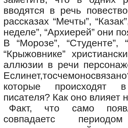
вводятся в речь повество
рассказах “Мечты”, “Казак”
неделе”, “Архиерей” они п
В “Морозе”, “Студенте”, 
“Крыжовнике” христианск
аллюзии в речи персонаж
Еслинет,тосчемоносвяза
которые происходят в
писателя? Как оно влияет 
Факт, что само появ
совпадаетс периодо