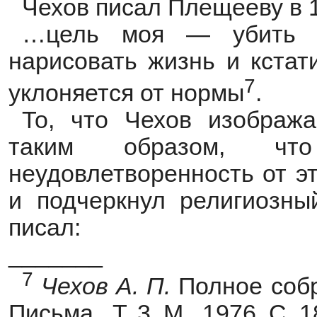
Чехов писал Плещееву в 1
…цель моя — убить с
нарисовать жизнь и кстат
7
уклоняется от нормы
.
То, что Чехов изображ
таким образом, чт
неудовлетворенность от э
и подчеркнул религиозны
писал:
_______
7
Чехов А.
П.
Полное собр
Письма. Т. 3. М., 1976. С. 1