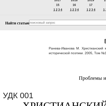
2017
2018
2019
2
15
16
17
1
2
3
4
1
2
3
4
1
2
3
4
1
Найти статью
Ранева-Иванова М. Христианский 
исторической поэтики. 2005, Том №
Проблемы и
УДК 001
ХРИСТИАНСКИЙ