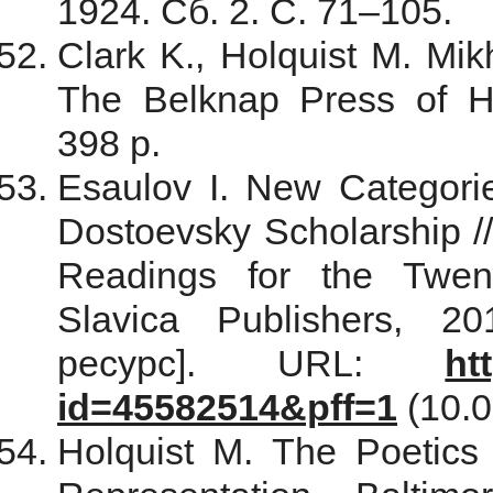
1924. Сб. 2. С. 71–105.
Clark K., Holquist M. Mik
The Belknap Press of Ha
398 p.
Esaulov I. New Categorie
Dostoevsky Scholarship /
Readings for the Twent
Slavica Publishers, 2
ресурс]. URL:
ht
id=45582514&pff=1
(10.0
Holquist M. The Poetics 