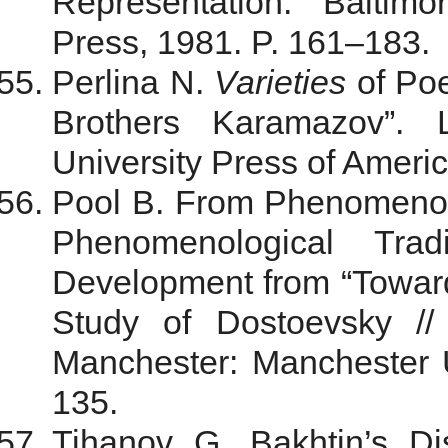
Representation. Baltim
Press, 1981. P. 161–183.
Perlina N.
Varieties
of Poe
Brothers Karamazov”.
University Press of Americ
Pool B. From Phenomenol
Phenomenological Trad
Development from “Toward 
Study of Dostoevsky //
Manchester: Manchester U
135.
Tihanov G. Bakhtin’s Di