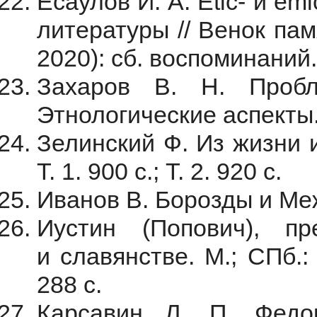
Есаулов И. А. Etic- и em
литературы
// Венок па
2020): сб. воспоминаний.
Захаров В. Н. Пробл
Этнологические аспекты. 
Зелинский Ф. Из жизни и
Т. 1. 900 с.; Т. 2. 920 с.
Иванов В. Борозды и Межи
Иустин (Попович), п
и славянстве. М.; СПб.
288 с.
Карсавин Л. П. Федо