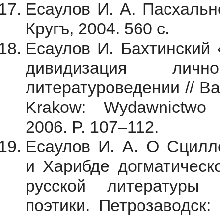
Есаулов И. А. Пасхальн
Кругъ, 2004. 560 с.
Есаулов И. Бахтинский 
дивидизация лич
литературоведении // Bac
Krakow: Wydawnictwo Un
2006. P. 107–112.
Есаулов И. А. О Сцилл
и Харибде догматическо
русской литературы 
поэтики. Петрозаводск: