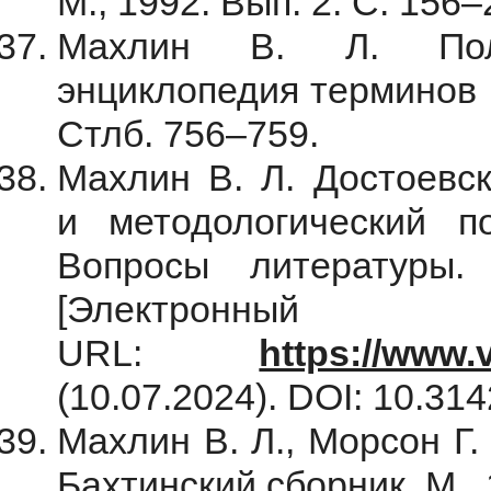
М., 1992. Вып. 2. С. 156–
Махлин В. Л. Поли
энциклопедия терминов и
Стлб. 756–759.
Махлин В. Л. Достоевск
и методологический по
Вопросы литератур
[Электрон
URL:
https://www.v
(10.07.2024). DOI: 10.31
Махлин В. Л., Морсон Г.
Бахтинский сборник. М., 