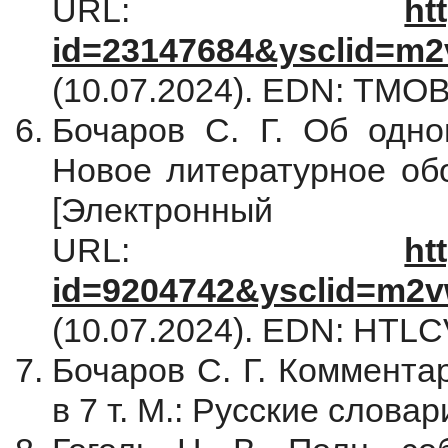
URL:
ht
id=23147684&ysclid=m
(10.07.2024). EDN: TMO
Бочаров С. Г. Об одном
Новое литературное обо
[Электрон
URL:
ht
id=9204742&ysclid=m2v
(10.07.2024). EDN: HTL
Бочаров С. Г. Комментар
в 7 т. М.: Русские словари