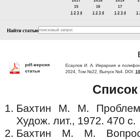
2017
2018
2019
2
15
16
17
1
2
3
4
1
2
3
4
1
2
3
4
1
Найти статью
pdf-версия
Есаулов И. А. Иерархия и полифон
статьи
2024, Том №22, Выпуск №4.
DOI:
10
Список
Бахтин М. М. Проблемы
Худож. лит., 1972. 470 с.
Бахтин М. М. Вопрос