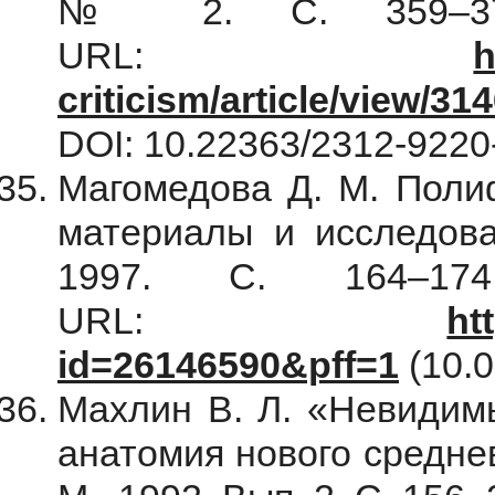
№ 2. С. 359–370 
URL:
h
criticism/article/view/31
DOI: 10.22363/2312-9220
Магомедова Д. М. Полиф
материалы и исследован
1997. С. 164–174 
URL:
ht
id=26146590&pff=1
(10.
Махлин В. Л. «Невидим
анатомия нового среднев