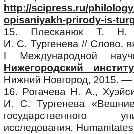
http://scipress.ru/philology
opisaniyakh-prirody-is-tur
15. Плесканюк Т. Н.
И. С. Тургенева // Слово, в
I Международной научн
Нижегородский инстит
Нижний Новгород, 2015. —
16. Рогачева Н. А., Хуэй
И. С. Тургенева «Вешние
государственного ун
исследования. Humanitates