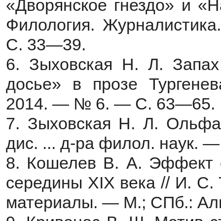
«Дворянское гнездо» и «Н
Филология. Журналистик
С. 33—39.
6. Зыховская Н. Л. Запах
досье» в прозе Тургенев
2014. — № 6. — С. 63—65.
7. Зыховская Н. Л. Ольфа
дис. ... д-ра филол. наук. 
8. Кошелев B. А. Эффект 
середины XIX века // И. С
материалы. — М.; СПб.: Ал