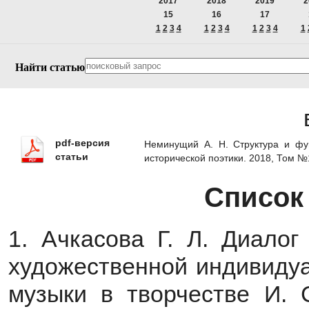
2017
2018
2019
2
15
16
17
1
2
3
4
1
2
3
4
1
2
3
4
1
Найти статью
pdf-версия
Неминущий А. Н. Структура и фун
статьи
исторической поэтики. 2018, Том 
Список
1. Ачкасова Г. Л. Диалог
художественной индивидуа
музыки в творчестве И. С