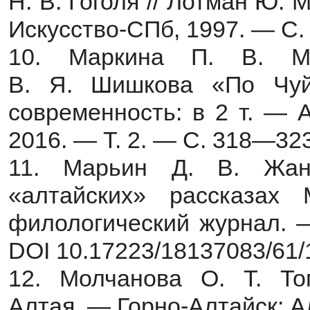
Н. В. Гоголя // Лотман Ю. 
Искусство-СПб, 1997. — С
10. Маркина П. В. Ми
В. Я. Шишкова «По Чуйс
современность: в 2 т. — 
2016. — Т. 2. — С. 318—323
11. Марьин Д. В. Жан
«алтайских» рассказах
филологический журнал. 
DOI 10.17223/18137083/61/
12. Молчанова О. Т. То
Алтая. — Горно-Алтайск: Алт