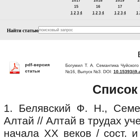
2017
2018
2019
2
15
16
17
1
2
3
4
1
2
3
4
1
2
3
4
1
Найти статью
pdf-версия
Богумил Т. А. Семантика Чуйского
статьи
№16, Выпуск №3.
DOI:
10.15393/j9.
Список
1. Белявский Ф. Н., Семе
Алтай // Алтай в трудах у
начала XX веков / сост. и