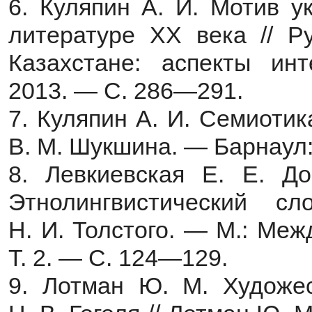
6. Куляпин А. И. Мотив у
литературе ХХ века // Р
Казахстане: аспекты ин
2013. — С. 286—291.
7. Куляпин А. И. Семиоти
В. М. Шукшина. — Барнаул:
8. Левкиевская Е. Е. До
Этнолингвистический 
Н. И. Толстого. — М.: Ме
Т. 2. — С. 124—129.
9. Лотман Ю. М. Художес