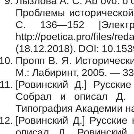
Лызлова А. С. Ab ovo: о 
Проблемы исторической
С. 136—152 [Элект
http://poetica.pro/files/r
(18.12.2018). DOI: 10.153
Пропп В. Я. Историческ
М.: Лабиринт, 2005. — 33
[Ровинский Д.] Русские
Собрал и описал Д. 
Типография Академии нау
[Ровинский Д.] Русские
описал Д. Ровинский