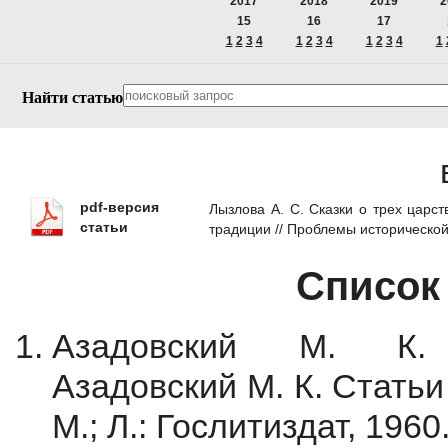
2017
2018
2019
2
15
16
17
1
2
3
4
1
2
3
4
1
2
3
4
1
Найти статью
pdf-версия
Лызлова А. С. Cказки о трех царс
статьи
традиции // Проблемы историческо
Список
Азадовский М. К. 
Азадовский М. К. Стать
М.; Л.: Гослитиздат, 196