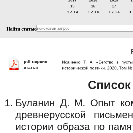
2017
2018
2019
2
15
16
17
1
2
3
4
1
2
3
4
1
2
3
4
1
Найти статью
pdf-версия
Исаченко Т. А. «Бегство в пуст
статьи
исторической поэтики. 2020, Том 
Список
Буланин Д. М. Опыт ко
древнерусской письме
истории образа по памя