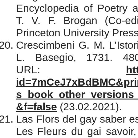
Encyclopedia of Poetry 
T. V. F. Brogan (Co-edi
Princeton University Pres
Crescimbeni G. M. L’Istor
L. Basegio, 1731. 48
URL:
ht
id=7mCeJ7xBdBMC&prin
s_book_other_versions
&f=false
(23.02.2021).
Las Flors del gay saber e
Les Fleurs du gai savoir,