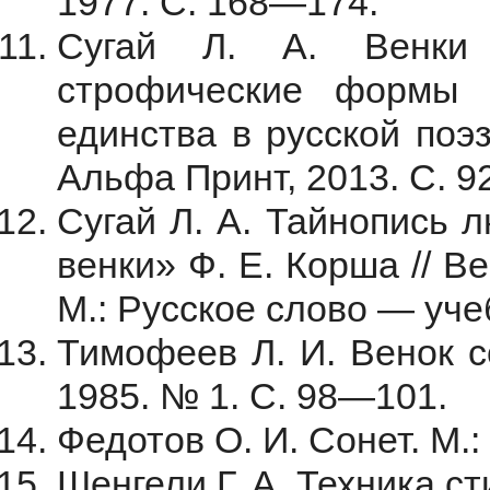
1977. С. 168—174.
Сугай Л. А. Венки 
строфические формы 
единства в русской поэ
Альфа Принт, 2013. С. 
Сугай Л. А. Тайнопись 
венки» Ф. Е. Корша // В
М.: Русское слово — уче
Тимофеев Л. И. Венок с
1985. № 1. С. 98—101.
Федотов О. И. Сонет. М.: 
Шенгели Г. А. Техника сти