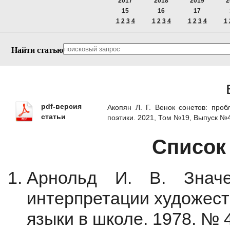
2017
2018
2019
2
15
16
17
1
2
3
4
1
2
3
4
1
2
3
4
1
Найти статью
pdf-версия
Акопян Л. Г. Венок сонетов: про
статьи
поэтики. 2021, Том №19, Выпуск №
Список
Арнольд И. В. Знач
интерпретации художест
языки в школе. 1978. № 