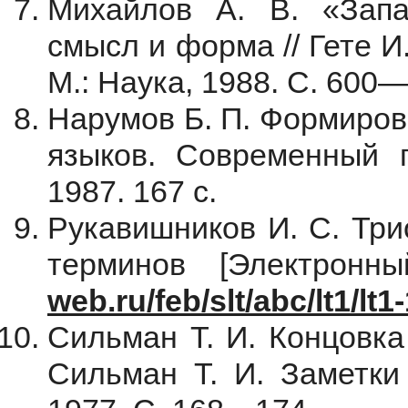
Михайлов А. В. «Запа
смысл и форма // Гете И
М.: Наука, 1988. C. 600
Нарумов Б. П. Формиров
языков. Современный г
1987. 167 с.
Рукавишников И. С. Три
терминов [Электронн
web.ru/feb/slt/abc/lt1/lt
Сильман Т. И. Концовка
Сильман Т. И. Заметки 