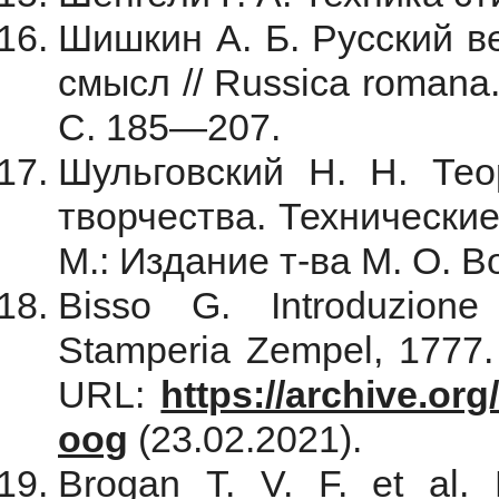
Шишкин А. Б. Русский в
смысл // Russica romana.
С. 185—207.
Шульговский Н. Н. Тео
творчества. Технически
М.: Издание т-ва М. О. В
Bisso G. Introduzione
Stamperia Zempel, 1777.
URL:
https://archive.org
oog
(23.02.2021).
Brogan T. V. F. et al.