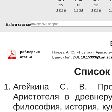
2017
2018
2019
2
15
16
17
1
2
3
4
1
2
3
4
1
2
3
4
1
Найти статью
pdf-версия
Нилова А. Ю. «Поэтика» Аристотел
статьи
Выпуск №4.
DOI:
10.15393/j9.art.20
Список
Агейкина С. В. Про
Аристотеля в древнеру
философия, история, кул