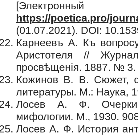
[Электронны
https://poetica.pro/journ
(01.07.2021). DOI: 10.153
Карнеевъ А. Къ вопросу
Аристотеля // Журна
просвѣщенiя. 1887. № 3.
Кожинов В. В. Сюжет, ф
литературы. М.: Наука, 1
Лосев А. Ф. Очерки
мифологии. М., 1930. 908
Лосев А. Ф. История ан