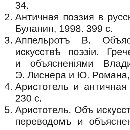
34.
Античная поэзия в русс
Буланин, 1998. 399 с.
Аппельротъ В. Объяс
искусствѣ поэзіи. Гре
и объясненіями Влади
Э. Лиснера и Ю. Романа, 1
Аристотель и античная 
230 с.
Аристотель. Объ искусст
переводомъ и объяснен