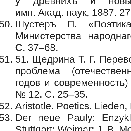
у древнихъ и новы
имп. Акад. наук, 1887. 27
Шустеръ П. «Поэтик
Министерства народна
С. 37–68.
51. Щедрина Т. Г. Перев
проблема (отечествен
годов и современность)
№ 12. С. 25–35.
Aristotle. Poetics. Lieden,
Der neue Pauly: Enzуkl
Stuttgart; Weimar: J. B. M