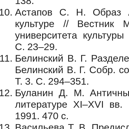
138.
Астапов С. Н. Образ 
культуре // Вестник М
университета культуры 
С. 23–29.
Белинский В. Г. Раздел
Белинский В. Г. Собр. соч
Т. 3. С. 294–351.
Буланин Д. М. Античны
литературе XI–XVI вв. 
1991. 470 с.
Васильева Т. В. Предис