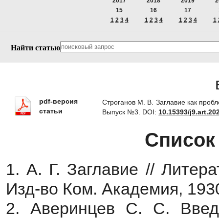
2017
2018
2019
2
15
16
17
1
2
3
4
1
2
3
4
1
2
3
4
1
Найти статью
pdf-версия
Строганов М. В. Заглавие как проб
статьи
Выпуск №3.
DOI:
10.15393/j9.art.20
Список
1. А. Г. Заглавие // Литер
Изд-во Ком. Академия, 1930.
2. Аверинцев С. С. Введ