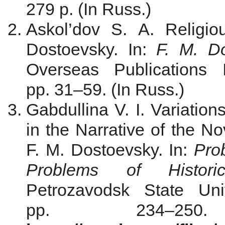
279 p. (In Russ.)
Askol’dov S. A. Religio
Dostoevsky. In:
F. M. D
Overseas Publications 
pp. 31–59. (In Russ.)
Gabdullina V. I. Variation
in the Narrative of the No
F. M. Dostoevsky. In:
Pro
Problems of Historic
Petrozavodsk State Uni
pp. 234–250