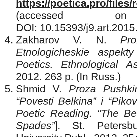
https://poetica.pro/file
(accessed o
DOI: 10.15393/j9.art.2015
Zakharov V. N.
Pro
Etnologicheskie aspekty
Poetics. Ethnological A
2012. 263 p. (In Russ.)
Shmid V.
Proza Pushki
“Povesti Belkina” i “Pik
Poetic Reading. “The Be
Spades”
]. St. Petersb