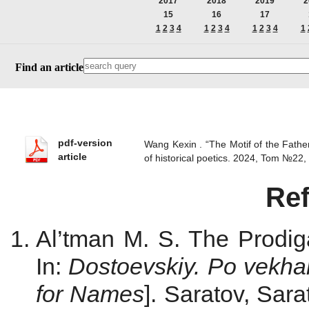
2017
2018
2019
2
15
16
17
1
2
3
4
1
2
3
4
1
2
3
4
1
Find an article
pdf-version
Wang Kexin . “The Motif of the Fathe
article
of historical poetics. 2024, Tom №22
Re
Al’tman M. S. The Prodig
In:
Dostoevskiy. Po vekh
for Names
]. Saratov, Sara