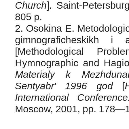
Church
]. Saint-Petersbur
805 p.
2. Osokina E. Metodologi
gimnograficheskikh i a
[Methodological Prob
Hymnographic and Hagio
Materialy k Mezhdun
Sentyabr' 1996 god
[
International
Conferenc
Moscow, 2001, pp. 178—