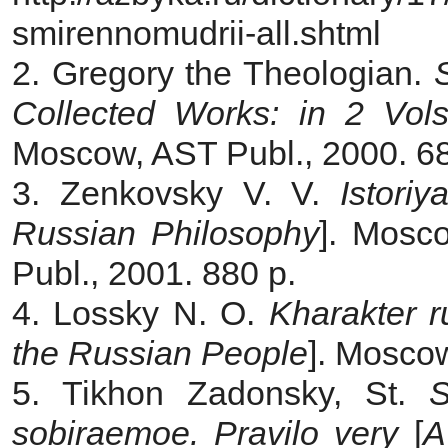
smirennomudrii-all.shtml
2. Gregory the Theologian.
Collected Works: in
2 Vols
Moscow, AST Publ., 2000. 68
3. Zenkovsky V. V.
Istoriy
Russian Philosophy
]. Mosc
Publ., 2001. 880 p.
4. Lossky N. O.
Kharakter 
the Russian People
]. Moscow
5. Tikhon Zadonsky, St.
S
sobiraemoe. Pravilo very
[