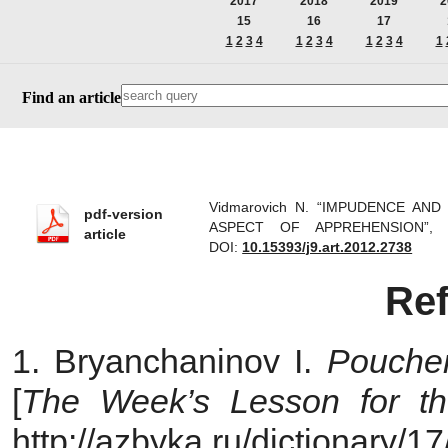
2017
2018
2019
2
15
16
17
1
2
3
4
1
2
3
4
1
2
3
4
1
Find an article
Vidmarovich N. “IMPUDENCE AN
pdf-version
ASPECT OF APPREHENSION”, T
article
DOI:
10.15393/j9.art.2012.2738
Re
1. Bryanchaninov I.
Pouche
[
The Week’s Lesson for
t
http://azbyka.ru/dictionary