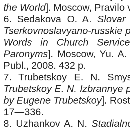
the World
]. Moscow, Pravilo 
6. Sedakova O. A.
Slovar
Tserkovnoslavyano-russkie
Words in Church Servic
Paronyms
]. Moscow, Yu. A. 
Publ., 2008. 432 p.
7. Trubetskoy E. N. Smys
Trubetskoy E. N. Izbrannye
by Eugene Trubetskoy
]. Ros
17—336.
8. Uzhankov A. N.
Stadialn