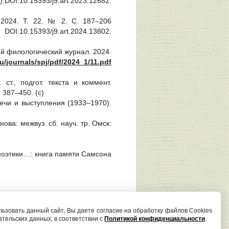
DOI:10.15393/j9.art.2023.12682.
 2024. Т. 22. № 2. С. 187–206
DOI:10.15393/j9.art.2024.13802.
кий филологический журнал. 2024.
u/journals/spj/pdf/2024_1/11.pdf
 ст., подгот. текста и коммент.
. 387‒450. (c)
 Речи и выступления (1933–1970).
ова: межвуз. сб. науч. тр. Омск:
 поэтики…: книга памяти Самсона
Редактор сайта И. С. Андрианова
ьзовать данный сайт, Вы даете согласие на обработку файлов Cookies
ательских данных, в соответствии с
Политикой конфиденциальности
.
poetica@petrsu.ru