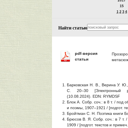
2017
15
1
2
3
4
Найти статью
pdf-версия
Прозоров
статьи
метасюж
Барковская Н. В., Верина У. Ю.
С. 20‒30 [Электронный 
(10.08.2024). EDN: RYMDSF
Блок А. Собр. соч.: в 8 т. / под 
и поэмы, 1907‒1921 / [подгот. те
Бройтман С. Н. Поэтика книги Б
Брюсов В. Я. Собр. соч.: в 7 т. 
1909 / [подгот. текстов и примеч. 