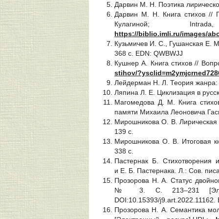
Дарвин М. Н. Поэтика лирическо
Дарвин М. Н. Книга стихов // 
Кулагиной; Int
https://biblio.imli.ru/images/
Кузьмичев И. С., Гушанская Е. 
368 с. EDN: QWBWJJ
Кушнер А. Книга стихов // Воп
stihov/?ysclid=m2ymjcrned
728
Лейдерман Н. Л. Теория жанра: 
Ляпина Л. Е. Циклизация в русс
Магомедова Д. М. Книга стихов
памяти Михаила Леоновича Гасп
Мирошникова О. В. Лирическая к
139 с.
Мирошникова О. В. Итоговая кн
338 с.
Пастернак Б. Стихотворения и 
и Е. Б. Пастернака. Л.: Сов. писа
Прозорова Н. А. Статус двойно
№ 3. С. 213‒231 [Элек
DOI:10.15393/j9.art.2022.11162
Прозорова Н. А. Семантика мол