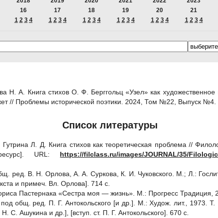
2018
2019
2020
2021
2022
2023
16
17
18
19
20
21
1
2
3
4
1
2
3
4
1
2
3
4
1
2
3
4
1
2
3
4
1
2
3
4
а Н. А. Книга стихов О. Ф. Берггольц «Узел» как художественное 
ет // Проблемы исторической поэтики. 2024, Том №22, Выпуск №4
Список литературы
, Гутрина Л. Д. Книга стихов как теоретическая проблема // Филол
ресурс]. URL:
https://filclass.ru/images/JOURNAL/35/Filologi
общ. ред. В. Н. Орлова, А. А. Суркова, К. И. Чуковского. М.; Л.: Госл
кста и примеч. Вл. Орлова]. 714 с.
ориса Пастернака «Сестра моя — жизнь». М.: Прогресс Традиция, 2
/ под общ. ред. П. Г. Антокольского [и др.]. М.: Худож. лит., 1973. 
Н. С. Ашукина и др.], [вступ. ст. П. Г. Антокольского]. 670 с.