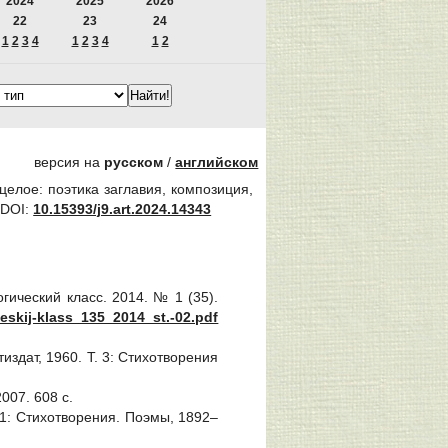
2024
2025
2026
22
23
24
1
2
3
4
1
2
3
4
1
2
версия на
русском
/
английском
целое: поэтика заглавия, композиция,
.
DOI:
10.15393/j9.art.2024.14343
огический класс. 2014. № 1 (35).
ceskij-klass_135_2014_st.-02.pdf
итиздат, 1960. Т. 3: Стихотворения
007. 608 с.
Т. 1: Стихотворения. Поэмы, 1892‒