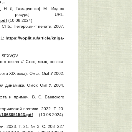
 с.
. Н. Д. Тамарченко]. М.: Изд-во
й ресурс]. URL:
.pdf
(10.08.2024).
 СПб.: Петерб.ин-т печати, 2007.
RL:
https://voplit.ru/article/kniga-
N: SFXVQV
го цикла // Стих, язык, поэзия:
ети XIX века). Омск: ОмГУ,2002.
ая динамика. Омск: ОмГУ, 2004.
екста и примеч. В. С. Баевского
орической поэтики. 2022. Т. 20.
df/1663051543.pdf
(10.08.2024).
и. 2023. Т. 21. № 3. С. 208‒227