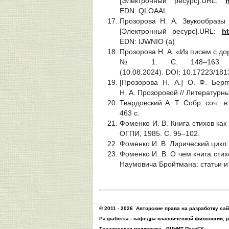
[Электронный ресурс].URL:
EDN: QLOAAL
Прозорова Н. А. Звукообразы 
[Электронный ресурс].URL:
ht
EDN: IJWNIO (a)
Прозорова Н. А. «Из писем с до
№ 1. С. 148‒163 [Э
(10.08.2024). DOI: 10.17223/18
[Прозорова Н. А.] О. Ф. Бергг
Н. А. Прозоровой // Литературный
Твардовский А. Т. Собр. соч.: в
463 с.
Фоменко И. В. Книга стихов как
ОГПИ, 1985. С. 95–102.
Фоменко И. В. Лирический цикл: 
Фоменко И. В. О чем книга сти
Наумовича Бройтмана: статьи и 
© 2011 - 2026
Авторские права на разработку са
Разработка -
кафедра классической филологии, 
Техническая поддержка -
РЦНИТ ПетрГУ