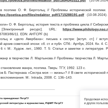
https://poetica.pro/files/redaktor_pdf/1694543322.pdf
(10.08.2024).
в поэтике О. Ф. Берггольц // Проблемы исторической поэтики.
tps://poetica.pro/files/redaktor_pdf/1715288191.pdf
(10.08.2024). 
роги» О. Ф. Берггольц: история текста и проблема цикла // Сибирс
лектронный ресурс]. URL:
https://www.philology.nsc.r
137083/86/11. EDN: AHTCPF (b)
ольц и «дело Авербаха»: письма к сестре: [вступ. ст.] / вступ.
 архив советской эпохи: сб. ст. и публ. СПб.: Артбук, 2024. Кн. 4. С
 6 т. М.: Худож. лит., 1980. Т. 5: Статьи и заметки о литературе.
 жанр в творчестве Л. Мартынова // Проблемы творчества Л. Мартын
становление жанра, поэтика. Тверь: ТГУ, 1992. 123 с.
хов Б. Пастернака «Сестра моя — жизнь»? // В свете исторической
воспоминания. М.: Intrada, 2008. C. 136‒143.
йта принадлежат ПетрГУ
Продолжая испол
и других пользов
русской литературы и журналистики
,
РЦНИТ ПетрГУ