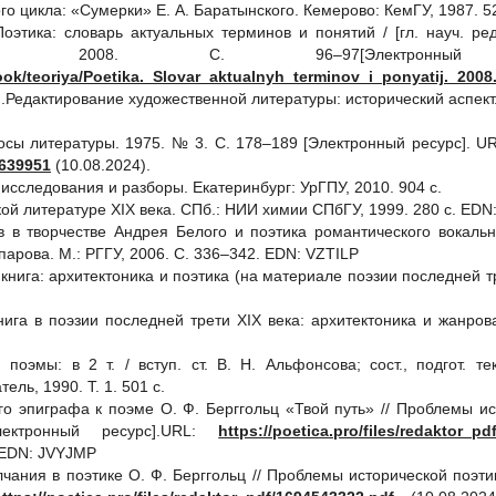
го цикла: «Сумерки» Е. А. Баратынского. Кемерово: КемГУ, 1987. 52
Поэтика: словарь актуальных терминов и понятий / [гл. науч. ред
rada, 2008. С. 96‒97[Электронны
abook/teoriya/Poetika._Slovar_aktualnyh_terminov_i_ponyatij._2008
М.Редактирование художественной литературы: исторический аспект.
росы литературы. 1975. № 3. С. 178–189 [Электронный ресурс]. U
639951
(10.08.2024).
исследования и разборы. Екатеринбург: УрГПУ, 2010. 904 с.
кой литературе XIX века. СПб.: НИИ химии СПбГУ, 1999. 280 с. ED
 в творчестве Андрея Белого и поэтика романтического вокально
арова. М.: РГГУ, 2006. С. 336‒342. EDN: VZTILP
нига: архитектоника и поэтика (на материале поэзии последней тр
ига в поэзии последней трети XIX века: архитектоника и жанров
поэмы: в 2 т. / вступ. ст. В. Н. Альфонсова; сост., подгот. т
тель, 1990. Т. 1. 501 с.
го эпиграфа к поэме О. Ф. Берггольц «Твой путь» // Проблемы ист
тронный ресурс].URL:
https://poetica.pro/files/redaktor_p
. EDN: JVYJMP
чания в поэтике О. Ф. Берггольц // Проблемы исторической поэтик