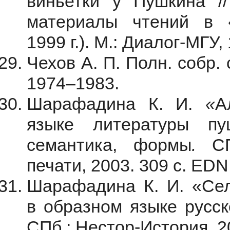
виньетки у Пушкина /
материалы чтений в 
1999 г.). М.: Диалог-МГУ,
Чехов А. П. Полн. собр. с
1974‒1983.
Шарафадина К. И.
«
А
языке литературы пуш
семантика, формы
.
СПб
печати, 2003. 309 с. EDN
Шарафадина К. И. «Сел
в образном языке русск
СПб.: Нестор-История, 20