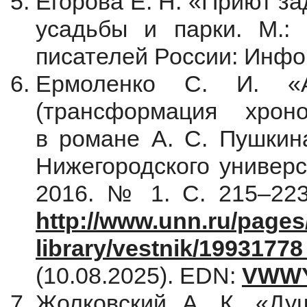
Егорова Е. Н. «Приют з
усадьбы и парки. М.: 
писателей России: Инфор
Ермоленко С. И. «А
(трансформация хрон
в романе А. С. Пушкина
Нижегородского универс
2016. № 1. С. 215–223
http://www.unn.ru/pages
library/vestnik/1993177
(10.08.2025). EDN:
VWW
Жолковский А. К. «Душ