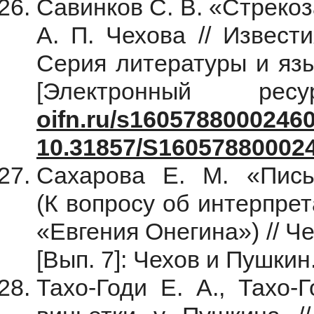
Савинков С. В. «Стреко
А. П. Чехова // Извест
Серия литературы и язы
[Электронный р
oifn.ru/s16057880002460
10.31857/S16057880002
Сахарова Е. М. «Пис
(К вопросу об интерпре
«Евгения Онегина») // Чех
[Вып. 7]: Чехов и Пушкин
Тахо-Годи Е. А., Тахо-