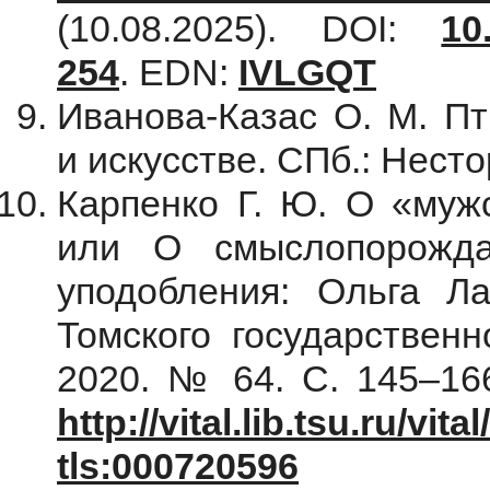
(10.08.2025). DOI:
10
254
. EDN:
IVLGQT
Иванова-Казас О. М. П
и искусстве. СПб.: Несто
Карпенко Г. Ю. О «мужс
или О смыслопорожда
уподобления: Ольга Л
Томского государственн
2020. № 64. С. 145–166
http://vital.lib.tsu.ru/v
tls:000720596
(10