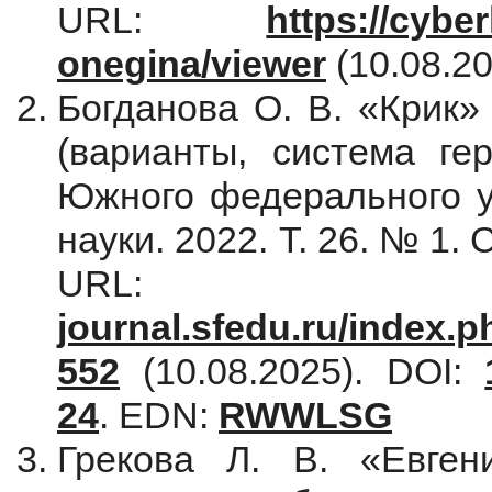
URL:
https://cyber
onegina/viewer
(10.08.20
Богданова О. В. «Крик»
(варианты, система гер
Южного федерального у
науки. 2022. Т. 26. № 1.
UR
journal.sfedu.ru/index.ph
552
(10.08.2025). DOI:
24
. EDN:
RWWLSG
Грекова Л. В. «Евге