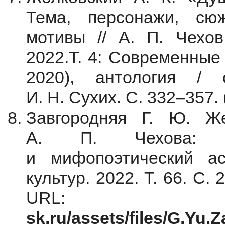
Тема, персонажи, сю
мотивы // А. П. Чехов:
2022.Т. 4: Современные
2020), антология / с
И. Н. Сухих. С. 332–357. 
Завгородняя Г. Ю. Ж
А. П. Чехова: ро
и мифопоэтический ас
культур. 2022. Т. 66. С.
UR
sk.ru/assets/files/G.Yu