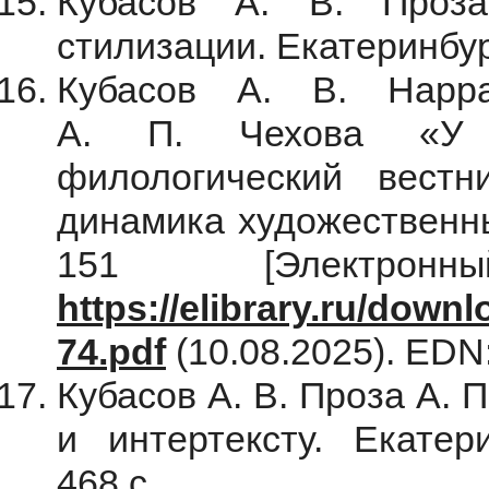
Кубасов А. В. Проза
стилизации. Екатеринбург
Кубасов А. В. Нарр
А. П. Чехова «У з
филологический вестни
динамика художественны
151 [Электрон
https://elibrary.ru/dow
74.pdf
(10.08.2025). EDN
Кубасов А. В. Проза А. П
и интертексту. Екатер
468 с.