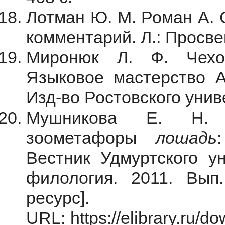
Лотман Ю. М. Роман А. 
комментарий. Л.: Просве
Миpонюк Л. Ф. Чехо
Языковое мастерство А.
Изд-во Ростовского унив
Мушникова Е. Н. С
зоометафоры
лошадь
Вестник Удмуртского ун
филология. 2011. Вып
ресурс].
URL: https://elibrary.ru/