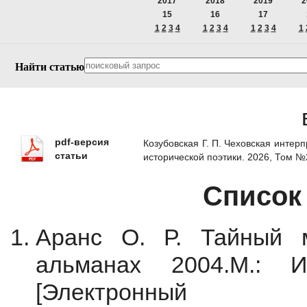
2017
2018
2019
2
15
16
17
1
2
3
4
1
2
3
4
1
2
3
4
1
Найти статью
pdf-версия
Козубовская Г. П. Чеховская интер
статьи
исторической поэтики. 2026, Том 
Список
Аранс О. Р. Тайный 
альманах 2004.М.: 
[Электрон