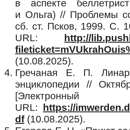
в аспекте беллетрист
и Ольга) // Проблемы с
сб. ст. Псков, 1999. С.
URL:
http://lib.pus
fileticket=mVUkrahOui
(10.08.2025).
Гречаная Е. П. Линар
энциклопедии // Октя
[Электрон
URL:
https://
imwerden.
d
df
(10.08.2025).