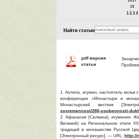
2017
15
1
2
3
4
Найти статью
pdf-версия
Захарче
статьи
Проблем
1. Антипа, игумен, настоятель кельи
конференции «Монастыри и монаше
Монастырский вестник [Элект
sovremennost/280-osobennosti-duk
2. Афанасия (Силкина), игумения. Ж
Великий) на Региональном этапе XX
традиций в монашестве Русской Цер
[Электронный ресурс]. — URL:
http:/