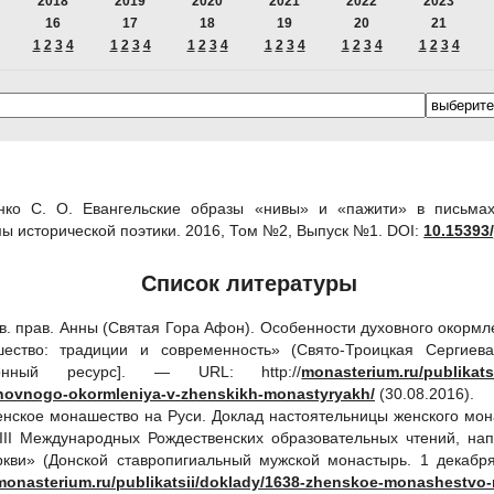
2018
2019
2020
2021
2022
2023
16
17
18
19
20
21
1
2
3
4
1
2
3
4
1
2
3
4
1
2
3
4
1
2
3
4
1
2
3
4
нко С. О. Евангельские образы «нивы» и «пажити» в письма
ы исторической поэтики. 2016, Том №2, Выпуск №1.
DOI:
10.15393/
Список литературы
 св. прав. Анны (Святая Гора Афон). Особенности духовного окорм
ство: традиции и современность» (Свято-Троицкая Сергиева
ронный ресурс]. — URL: http://
monasterium.ru/publikatsi
hovnogo-okormleniya-v-zhenskikh-monastyryakh/
(30.08.2016).
енское монашество на Руси. Доклад настоятельницы женского мон
III Международных Рождественских образовательных чтений, на
кви» (Донской ставропигиальный мужской монастырь. 1 декабря
/monasterium.ru/publikatsii/doklady/1638-zhenskoe-monashestvo-n