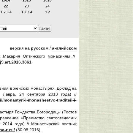
2024
2025
2026
22
23
24
1
2
3
4
1
2
3
4
1
2
версия на
русском
/
английском
х Макария Оптинского монахиням //
j9.art.2016.3861
ления в женских монастырях. Доклад на
 Лавра, 24 сентября 2013 года) //
i/monastyri-i-monashestvo-traditsii-i-
астыря Рождества Богородицы (Ростов
правление «Преемство святоотеческих
 2014 года) // Монастырский вестник
a-rusi/
(30.08.2016).