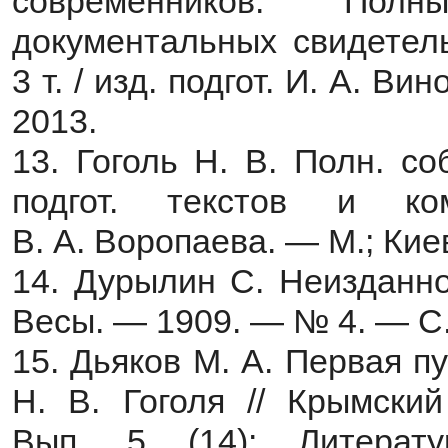
современников. Полн
документальных свидетель
3 т. / изд. подгот. И. А. 
2013.
13. Гоголь Н. В. Полн. соб
подгот. текстов и ко
В. А. Воропаева. — М.; Кие
14. Дурылин С. Неизданно
Весы. — 1909. — № 4. — С.
15. Дьяков М. А. Первая 
Н. В. Гоголя // Крымски
Вып. 5 (14): Литерат