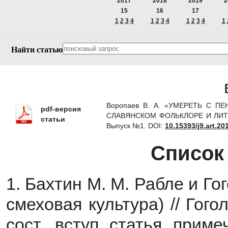
2017
2018
2019
2
15
16
17
1
2
3
4
1
2
3
4
1
2
3
4
1
Найти статью
Воропаев В. А. «УМЕРЕТЬ С 
pdf-версия
СЛАВЯНСКОМ ФОЛЬКЛОРЕ И ЛИТЕР
статьи
Выпуск №1.
DOI:
10.15393/j9.art.20
Список
1. Бахтин М. М. Рабле и Го
смеховая культура) // Гого
сост., вступ. статья, прим