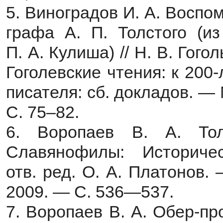
5. Виноградов И. А. Воспо
графа А. П. Толстого (и
П. А. Кулиша) // Н. В. Гог
Гоголевские чтения: к 200
писателя: сб. докладов. —
С. 75–82.
6. Воропаев В. А. Тол
Славянофилы: Историче
отв. ред. О. А. Платонов.
2009. — С. 536—537.
7. Воропаев В. А. Обер-п