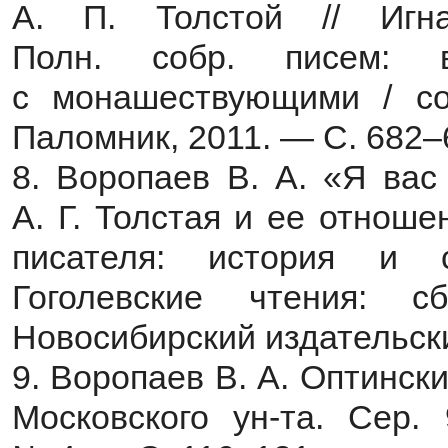
А. П. Толстой // Игна
Полн. собр. писем:
с монашествующими / cо
Паломник, 2011. — С. 682–
8. Воропаев В. А. «Я ва
А. Г. Толстая и ее отноше
писателя: история и с
Гоголевские чтения: 
Новосибирский издательски
9. Воропаев В. А. Оптински
Московского ун-та. Сер.