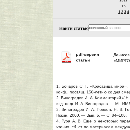
2017
15
1
2
3
4
Найти статью
pdf-версия
Денис
статьи
«МИРГОР
1. Бочаров С. Г. «Красавица мира».
конф., посвящ. 150-летию со дня смер
2. Виноградов И. А. Комментарий // Н
изд. подг. И. А. Виноградов. — М.: И
3. Виноградов И. А. Повесть Н. В. Г
Нiжин, 2000. — Вып. 5. — С. 84–108.
4. Гура А. В. Еще о некоторых пара
чтения: сб. ст. по материалам междун