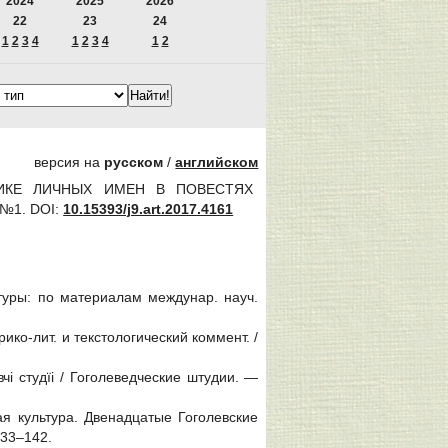
2024
2025
2026
22
23
24
1
2
3
4
1
2
3
4
1
2
версия на
русском
/
английском
ТИКЕ ЛИЧНЫХ ИМЕН В ПОВЕСТЯХ
к №1.
DOI:
10.15393/j9.art.2017.4161
атуры: по материалам междунар. науч.
ико-лит. и текстологический коммент. /
чi студїi / Гоголеведческие штудии. —
ая культура. Двенадцатые Гоголевские
133‒142.