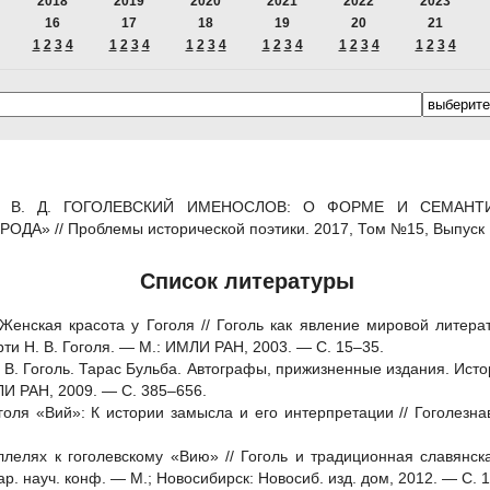
2018
2019
2020
2021
2022
2023
16
17
18
19
20
21
1
2
3
4
1
2
3
4
1
2
3
4
1
2
3
4
1
2
3
4
1
2
3
4
ов В. Д. ГОГОЛЕВСКИЙ ИМЕНОСЛОВ: О ФОРМЕ И СЕМАН
ОДА» // Проблемы исторической поэтики. 2017, Том №15, Выпус
Список литературы
 Женская красота у Гоголя // Гоголь как явление мировой литер
ти Н. В. Гоголя. — М.: ИМЛИ РАН, 2003. — С. 15‒35.
. В. Гоголь. Тарас Бульба. Автографы, прижизненные издания. Истор
МЛИ РАН, 2009. — С. 385‒656.
оголя «Вий»: К истории замысла и его интерпретации // Гоголезнав
ллелях к гоголевскому «Вию» // Гоголь и традиционная славянск
ар. науч. конф. — М.; Новосибирск: Новосиб. изд. дом, 2012. — С. 