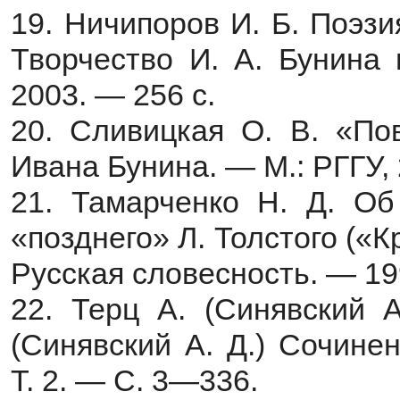
19. Ничипоров И. Б. Поэз
Творчество И. А. Бунина
2003. — 256 с.
20. Сливицкая О. В. «По
Ивана Бунина. — М.: РГГУ, 
21. Тамарченко Н. Д. Об
«позднего» Л. Толстого («К
Русская словесность. — 1
22. Терц А. (Синявский А
(Синявский А. Д.) Сочинен
Т. 2. — С. 3—336.