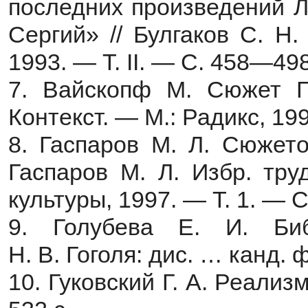
последних произведений Л
Сергий» // Булгаков С. Н.
1993. — Т. II. — С. 458—498
7. Вайскопф М. Сюжет Го
Контекст. — М.: Радикс, 199
8. Гаспаров М. Л. Сюжето
Гаспаров М. Л. Избр. тру
культуры, 1997. — Т. 1. — 
9. Голубева Е. И. Биб
Н. В. Гоголя: дис. … канд. 
10. Гуковский Г. А. Реализ