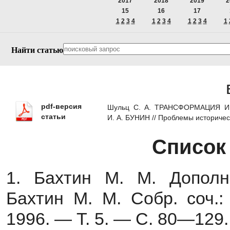
2017
2018
2019
2
15
16
17
1
2
3
4
1
2
3
4
1
2
3
4
1
Найти статью
pdf-версия
Шульц С. А. ТРАНСФОРМАЦИЯ И
статьи
И. А. БУНИН // Проблемы историче
Список
1. Бахтин М. М. Дополн
Бахтин М. М. Собр. соч.:
1996. — Т. 5. — С. 80—129.