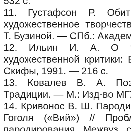
532 с.
11. Густафсон Р. Оби
художественное творчеств
Т. Бузиной. — СПб.: Академ
12. Ильин И. А. О т
художественной критики: 
Скифы, 1991. — 216 с.
13. Ковалев В. А. Поэ
Традиции. — М.: Изд-во МГУ
14. Кривонос В. Ш. Пароди
Гоголя («Вий») // Проб
пародирования. Межвуз. с