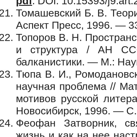
pdf
. DOI: 10.15393/j9.art
Томашевский Б. В. Теор
Аспект Пресс, 1996. — 33
Топоров В. Н. Пространст
и структура / АН СС
балканистики. — М.: Нау
Тюпа В. И., Ромодановс
научная проблема // Ма
мотивов русской литера
Новосибирск, 1996. — С
Феофан Затворник, св
жизнь и как на нее нас