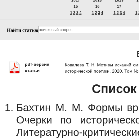
2017
2018
2019
2
15
16
17
1
2
3
4
1
2
3
4
1
2
3
4
1
Найти статью
pdf-версия
Ковалева Т. Н. Мотивы исканий с
статьи
исторической поэтики. 2020, Том 
Список
Бахтин М. М. Формы вр
Очерки по историческ
Литературно-критически