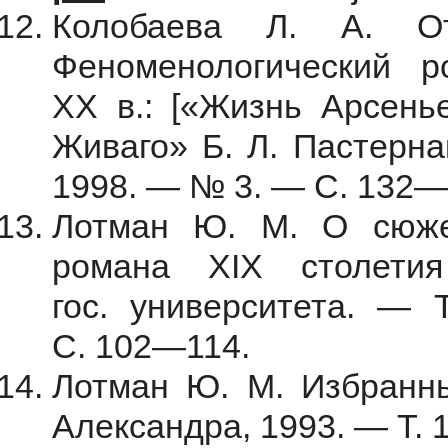
Колобаева Л. А. О
Феноменологический р
XX в.: [«Жизнь Арсень
Живаго» Б. Л. Пастерна
1998. — № 3. — С. 132—
Лотман Ю. М. О сюжет
романа XIX столетия
гос. университета. — 
С. 102—114.
Лотман Ю. М. Избранны
Александра, 1993. — Т. 