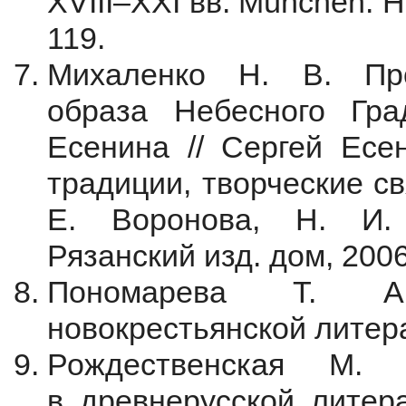
XVIII–XXI вв. München: He
119.
Михаленко Н. В. Про
образа Небесного Гр
Есенина // Сергей Есе
традиции, творческие связ
Е. Воронова, Н. И. 
Рязанский изд. дом, 2006
Пономарева Т. А
новокрестьянской литера
Рождественская М.
в древнерусской литера