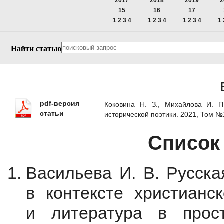
2017
2018
2019
2
15
16
17
1
2
3
4
1
2
3
4
1
2
3
4
1
Найти статью
pdf-версия
Коковина Н. З., Михайлова И. 
статьи
исторической поэтики. 2021, Том 
Список
Васильева И. В. Русска
в контексте христианск
и литература в прост