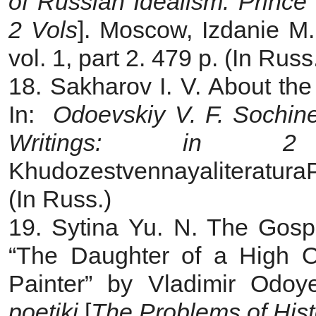
of Russian Idealism. Prince 
2 Vols
]. Moscow, Izdanie M.
vol. 1, part 2. 479 p. (In Russ
18. Sakharov I. V. About the
In:
Odoevskiy V. F. Sochin
Writings: in 2
Khudozestvennayaliteratu
(In Russ.)
19. Sytina Yu. N. The Gospe
“The Daughter of a High O
Painter” by Vladimir Odoy
poetiki
[
The Problems of Hist