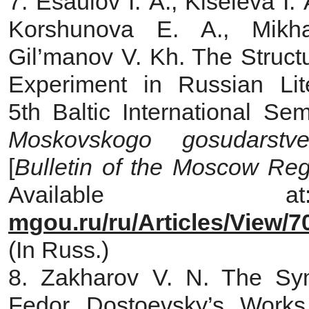
7. Esaulov I. A., Kiseleva I.
Korshunova E. A., Mikh
Gil’manov V. Kh. The Struc
Experiment in Russian Lite
5th Baltic International Se
Moskovskogo gosudarstve
[
Bulletin of the Moscow Reg
Availabl
mgou.ru/ru/Articles/View/7
(In Russ.)
8. Zakharov V. N. The Sym
Fedor Dostoevsky’s Works