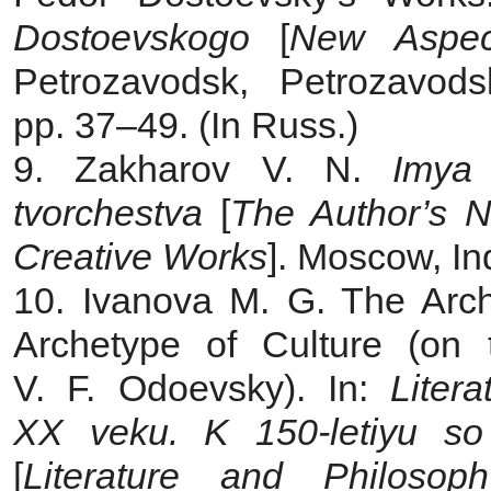
Dostoevskogo
[
New Aspec
Petrozavodsk, Petrozavods
pp. 37–49. (In Russ.)
9. Zakharov V. N.
Imya
tvorchestva
[
The Author’s 
Creative Works
]. Moscow, Ind
10. Ivanova M. G. The Arch
Archetype of Culture (on
V. F. Odoevsky). In:
Liter
ХХ
veku. K 150-letiyu s
[
Literature and Philoso