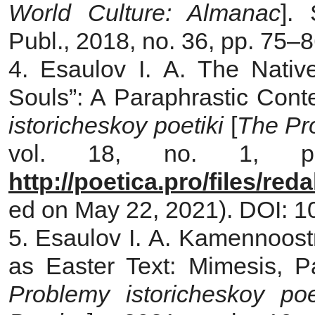
World Culture: Almanac
].
Publ., 2018, no. 36, pp. 75–8
4. Esaulov I. A. The Nativ
Souls”: A Paraphrastic Cont
istoricheskoy poetiki
[
The Pro
vol. 18, no. 1, pp.
http://poetica.pro/files/re
ed on May 22, 2021). DOI: 10
5. Esaulov I. A. Kamennoost
as Easter Text: Mimesis, Par
Problemy istoricheskoy poe