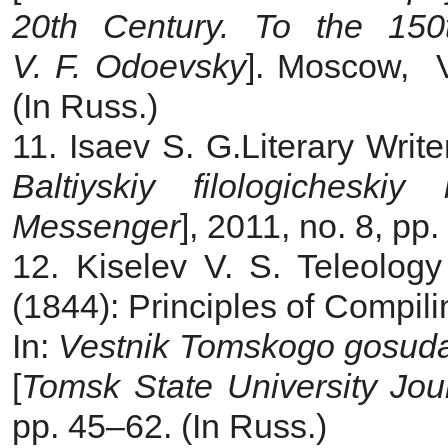
20th Century. To the 150
V. F. Odoevsky
]. Moscow, V
(In Russ.)
11. Isaev S. G.Literary Writ
Baltiyskiy filologicheski
Messenger
], 2011, no. 8, pp
12. Kiselev V. S. Teleolog
(1844): Principles of Compili
In:
Vestnik Tomskogo gosudar
[
Tomsk State University Jour
pp. 45–62. (In Russ.)