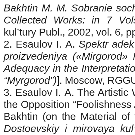
Bakhtin M. M. Sobranie soc
Collected Works: in 7 Vol
kul’tury Publ., 2002, vol. 6, 
2. Esaulov I. A.
Spektr adekv
proizvedeniya («Mirgorod» 
Adequacy in the Interpretati
“Myrgorod”)
]. Moscow, RGGU 
3. Esaulov I. A. The Artistic
the Opposition “Foolishness 
Bakhtin (on the Material of 
Dostoevskiy i mirovaya kul’