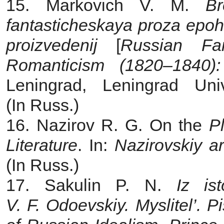
15. Markovich V. M.
B
fantasticheskaya proza epo
proizvedenij
[
Russian Fa
R
omanticism (1820–1840):
Leningrad,
Leningrad Uni
(In Russ.)
16. Nazirov R. G. On the
P
Literature
. In:
Nazirovskiy ar
(In Russ.)
17. Sakulin P. N.
Iz is
V. F. Odoevskiy. Myslitel’. Pi