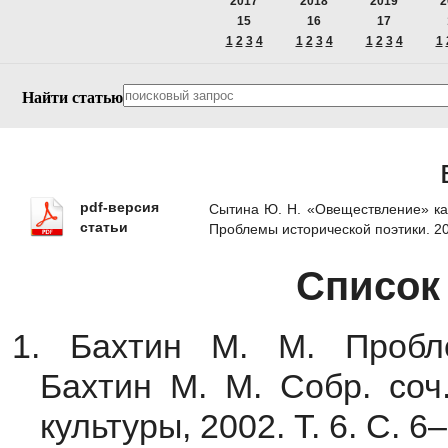
2017
2018
2019
2
15
16
17
1
2
3
4
1
2
3
4
1
2
3
4
1
Найти статью
pdf-версия
Сытина Ю. Н. «Овеществление» как
статьи
Проблемы исторической поэтики. 2
Список
1. Бахтин М. М. Пробле
Бахтин М. М. Собр. соч.
культуры, 2002. Т. 6. С. 6