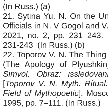
(In Russ.) (а)
21. Sytina Yu. N. On the U
Officials in N. V Gogol and V
2021, no. 2, pp. 231–243.
231-243 (In Russ.) (b)
22. Toporov V. N. The Thing 
(The Apology of Plyushkin
Simvol. Obraz: issledovan
[
Toporov V. N. Myth. Ritual
Field of Mythopoetic
]. Mosc
1995, pp. 7–111. (In Russ.)