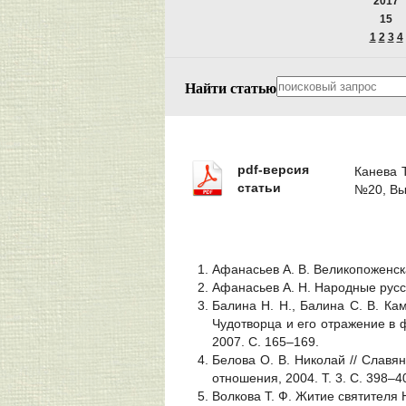
2017
15
1
2
3
4
Найти статью
pdf-версия
Канева 
статьи
№20, Вы
Афанасьев А. В. Великопоженска
Афанасьев А. Н. Народные русс
Балина Н. Н., Балина С. В. Ка
Чудотворца и его отражение в ф
2007. С. 165–169.
Белова О. В. Николай // Славян
отношения, 2004. Т. 3. С. 398–4
Волкова Т. Ф. Житие святителя 