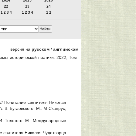
2024
2025
2026
22
23
24
1
2
3
4
1
2
3
4
1
2
версия на
русском
/
английском
лемы исторической поэтики. 2022, Том
// Почитание святителя Николая
. В. Бугаевского. М.: М-Сканрус,
. И. Толстого. М.: Международные
ние святителя Николая Чудотворца