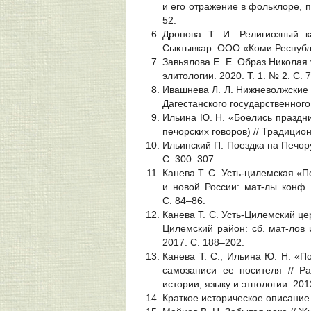
и его отражение в фольклоре, пи
52.
Дронова Т. И. Религиозный 
Сыктывкар: ООО «Коми Республи
Завьялова Е. Е. Образ Николая
элитологии. 2020. Т. 1. № 2. С. 
Ивашнева Л. Л. Нижневолжские 
Дагестанского государственного
Ильина Ю. Н. «Боелись праздни
печорских говоров) // Традицион
Ильинский П. Поездка на Печор
С. 300–307.
Канева Т. С. Усть-цилемская «П
и новой России: мат-лы конф. (
С. 84–86.
Канева Т. С. Усть-Цилемский це
Цилемский район: сб. мат-лов и
2017. С. 188–202.
Канева Т. С., Ильина Ю. Н. «
самозаписи ее носителя // P
истории, языку и этнологии. 201
Краткое историческое описание 