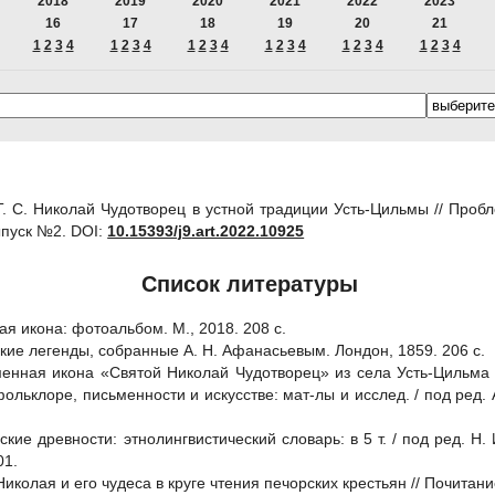
2018
2019
2020
2021
2022
2023
16
17
18
19
20
21
1
2
3
4
1
2
3
4
1
2
3
4
1
2
3
4
1
2
3
4
1
2
3
4
Т. С. Николай Чудотворец в устной традиции Усть-Цильмы // Проб
пуск №2.
DOI:
10.15393/j9.art.2022.10925
Список литературы
я икона: фотоальбом. М., 2018. 208 с.
кие легенды, собранные А. Н. Афанасьевым. Лондон, 1859. 206 с.
менная икона «Святой Николай Чудотворец» из села Усть-Цильма 
ольклоре, письменности и искусстве: мат-лы и исслед. / под ред. А
ские древности: этнолингвистический словарь: в 5 т. / под ред. Н
01.
Николая и его чудеса в круге чтения печорских крестьян // Почита