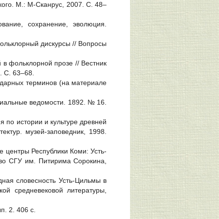
ого. М.: М-Сканрус, 2007. С. 48–
вание, сохранение, эволюция.
фольклорный дискурсы // Вопросы
в фольклорной прозе // Вестник
. С. 63–68.
ндарных терминов (на материале
хиальные ведомости. 1892. № 16.
ия по истории и культуре древней
тектур. музей-заповедник, 1998.
е центры Республики Коми: Усть-
д-во СГУ им. Питирима Сорокина,
дная словесность Усть-Цильмы в
кой средневековой литературы,
. 2. 406 с.