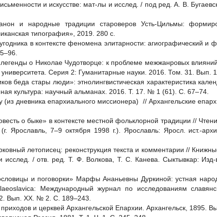
сьменности и искусстве: мат-лы и исслед. / под ред. А. В. Бугаевск
канон и народные традиции староверов Усть-Цильмы: формиро
канская типография», 2019. 280 с.
 угодника в контексте феномена элитарности: агиографический и 
75–96.
легенды о Николае Чудотворце: к проблеме межжанровых влияний 
 университета. Серия 2: Гуманитарные науки. 2016. Том. 31. Вып. 1
ков беда стары люди»: этнолингвистическая характеристика кале
ная культура: научный альманах. 2016. Т. 17. № 1 (61). С. 67–74.
у (из дневника епархиального миссионера) // Архангельские епар
овесть о быке» в контексте местной фольклорной традиции // Чтен
г. Ярославль, 7–9 октября 1998 г.). Ярославль: Яросл. ист.-архи
рковный летописец: реконструкция текста и комментарии // Книжны
 исслед. / отв. ред. Т. Ф. Волкова, Т. С. Канева. Сыктывкар: Из
Пословицы и поговорки» Марфы Ананьевны Дуркиной: устная наро
alaeoslavica: Международный журнал по исследованиям славянс
2. Вып. ХХ. № 2. С. 189–243.
приходов и церквей Архангельской Епархии. Архангельск, 1895. Вып