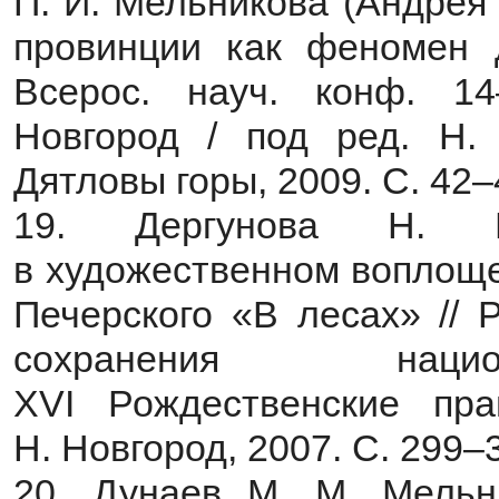
П. И. Мельникова (Андрея 
провинции как феномен д
Всерос. науч. конф. 1
Новгород / под ред. Н. 
Дятловы горы, 2009. С. 42–
19. Дергунова Н. Г
в художественном воплоще
Печерского «В лесах» // 
сохранения нацио
XVI Рождественские пра
Н. Новгород, 2007. С. 299–
20. Дунаев М. М. Мельни