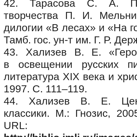
42. Тарасова С. А. Поэ
творчества П. И. Мельни
дилогии «В лесах» и «На го
Тамб. гос. ун-т им. Г. Р. Де
43. Хализев В. Е. «Гер
в освещении русских пи
литература XIX века и хрис
1997. С. 111–119.
44. Хализев В. Е. Цен
классики. М.: Гнозис, 200
URL: