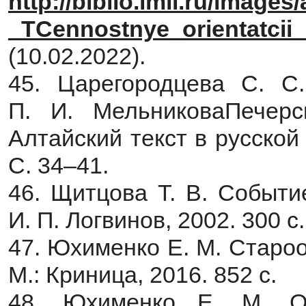
http://biblio.imli.ru/images
_TCennostnye_orientatcii_
(10.02.2022).
45. Царегородцева С. С
П. И. МельниковаПечерс
Алтайский текст в русской 
С. 34–41.
46. Щитцова Т. В. Событи
И. П. Логвинов, 2002. 300 с.
47. Юхименко Е. М. Староо
М.: Криница, 2016. 852 с.
48. Юхименко Е. М. Об