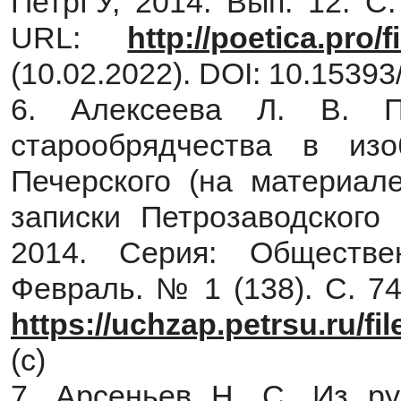
ПетрГУ, 2014. Вып. 12. С
URL:
http://poetica.pro/
(10.02.2022). DOI: 10.15393/
6. Алексеева Л. В. П
старообрядчества в из
Печерского (на материал
записки Петрозаводского 
2014. Серия: Обществе
Февраль. № 1 (138). С. 7
https://uchzap.petrsu.ru/fi
(c)
7. Арсеньев Н. С. Из ру