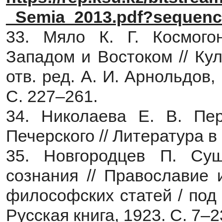
_Semia_2013.pdf?sequenc
33. Мяло К. Г. Космого
Западом и Востоком // Кул
отв. ред. А. И. Арнольдов, 
С. 227–261.
34. Николаева Е. В. Пе
Печерского // Литература в
35. Новгородцев П. Сущ
сознания // Православие 
философских статей / под 
Русская книга, 1923. С. 7–2