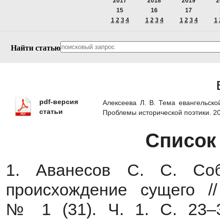
2017
2018
2019
2
15
16
17
1
2
3
4
1
2
3
4
1
2
3
4
1
Найти статью
pdf-версия
Алексеева Л. В. Тема евангельско
статьи
Проблемы исторической поэтики. 2
Список
1. Аванесов С. С. Со
происхождение сущего /
№ 1 (31). Ч. 1. С. 23–3