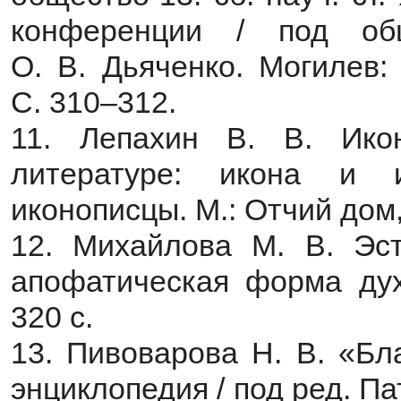
конференции / под об
О. В. Дьяченко. Могилев:
С. 310–312.
11. Лепахин В. В. Ико
литературе: икона и и
иконописцы. М.: Отчий дом,
12. Михайлова М. В. Эст
апофатическая форма духо
320 с.
13. Пивоварова Н. В. «Бл
энциклопедия / под ред. П