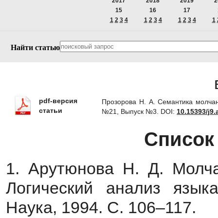
2017
2018
2019
2
15
16
17
1
2
3
4
1
2
3
4
1
2
3
4
1
Найти статью
pdf-версия
Прозорова Н. А. Семантика молчан
статьи
№21, Выпуск №3.
DOI:
10.15393/j9.
Список
1. Арутюнова Н. Д. Молча
Логический анализ языка
Наука, 1994. С. 106–117.