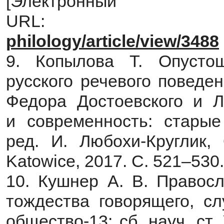
[Электрон
URL
philology/article/view/3488
9. Копылова Т. Опусто
русского речевого поведе
Федора Достоевского и Л
и современность: старые
ред. И. Любохи-Круглик,
Katowice, 2017. C. 521–530.
10. Кушнер А. В. Правос
тождества говорящего, с
общество-13: сб. науч. ст