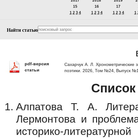
2017
2018
2019
2
15
16
17
1
2
3
4
1
2
3
4
1
2
3
4
1
Найти статью
pdf-версия
Сахарчук А. Л. Хронометрические з
статьи
поэтики. 2026, Том №24, Выпуск №
Список
Алпатова Т. А. Литер
Лермонтова и проблема 
историко-литературной