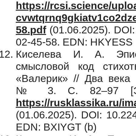
https://rcsi.science/up
cvwtqrnq9gkiatv1co2dz
58.pdf
(01.06.2025). DOI
02-45-58. EDN: HKYESS 
Киселева И. А. Эпис
смысловой код стихо
«Валерик» // Два века 
№ 3. С. 82–97 [Эл
https://rusklassika.ru/i
(01.06.2025). DOI: 10.22
EDN: BXIYGT (b)