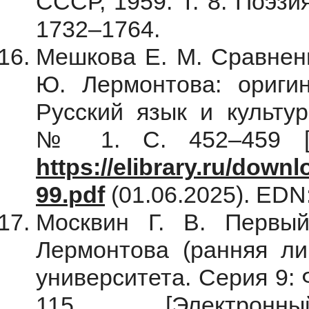
СССР, 1959. Т. 8: Поэзи
1732–1764.
Мешкова Е. М. Сравнени
Ю. Лермонтова: оригин
Русский язык и культур
№ 1. С. 452–459 [Э
https://elibrary.ru/dow
99.pdf
(01.06.2025). E
Москвин Г. В. Первы
Лермонтова (ранняя лир
университета. Серия 9: 
115 [Электрон