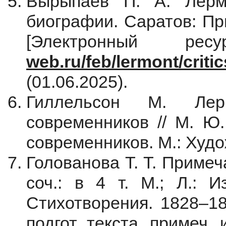
Вырыпаев П. А. Лерм
биографии. Саратов: При
[Электронный р
web.ru/feb/lermont/critic
(01.06.2025).
Гиллельсон М. Лер
современников // М. Ю
современников. М.: Худож
Голованова Т. Т. Примеч
соч.: в 4 т. М.; Л.: 
Стихотворения. 1828–18
подгот. текста, примеч. и