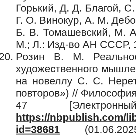
Горький, Д. Д. Благой, С
Г. О. Винокур, А. М. Деб
Б. В. Томашевский, М. А
М.; Л.: Изд-во АН СССР,
Розин В. М. Реально
художественного мышлен
на новеллу С. С. Нере
повторов») // Философия
47 [Электронн
https://nbpublish.com/li
id=38681
(01.06.202