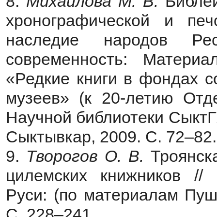
8.
Михайлова М. В.
Библей
хронографической и печ
наследие народов Ре
современность: Материал
«Редкие книги в фондах с
музеев» (к 20-летию Отд
Научной библиотеки СыктГУ
Сыктывкар, 2009. С. 72–82.
9.
Творогов О. В.
Троянска
цилемских книжников //
Руси: (по материалам Пушк
С. 228–241.