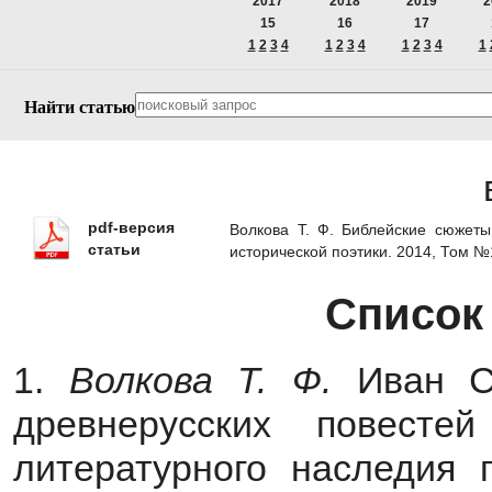
2017
2018
2019
2
15
16
17
1
2
3
4
1
2
3
4
1
2
3
4
1
Найти статью
pdf-версия
Волкова Т. Ф. Библейские сюжеты
статьи
исторической поэтики. 2014, Том 
Список
1.
Волкова Т. Ф.
Иван Ст
древнерусских повесте
литературного наследия п