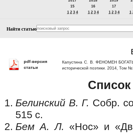
2017
2018
2019
2
15
16
17
1
2
3
4
1
2
3
4
1
2
3
4
1
Найти статью
pdf-версия
Капустина С. В. ФЕНОМЕН БОГАТ
статьи
исторической поэтики. 2014, Том 
Список
Белинский В. Г.
Собр. со
515 с.
Бем А. Л.
«Нос» и «Дв