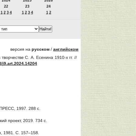
2024
2025
2026
22
23
24
1
2
3
4
1
2
3
4
1
2
версия на
русском
/
английском
ворчестве С. А. Есенина 1910-х гг. //
/j9.art.2024.14204
ПРЕСС, 1997. 288 с.
ий проект, 2019. 734 с.
, 1981. С. 157–158.