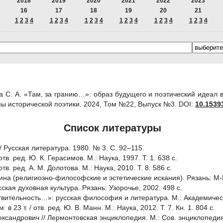
2018
2019
2020
2021
2022
2023
16
17
18
19
20
21
1
2
3
4
1
2
3
4
1
2
3
4
1
2
3
4
1
2
3
4
1
2
3
4
 С. А. «Там, за гранию…»: образ будущего и поэтический идеал в т
ы исторической поэтики. 2024, Том №22, Выпуск №3.
DOI:
10.15393
Список литературы
/ Русская литература. 1980. № 3. С. 92–115.
/ отв. ред. Ю. К. Герасимов. М.: Наука, 1997. Т. 1. 638 с.
 отв. ред. А. М. Долотова. М.: Наука, 2010. Т. 8. 586 с.
нина (религиозно-философские и эстетические искания). Рязань: М-
ская духовная культура. Рязань: Узорочье, 2002. 498 с.
ствительность…»: русская философия и литература. М.: Академическ
: в 23 т. / отв. ред. Ю. В. Манн. М.: Наука, 2012. Т. 7. Кн. 1. 804 с.
ександрович // Лермонтовская энциклопедия. М.: Сов. энциклопедия