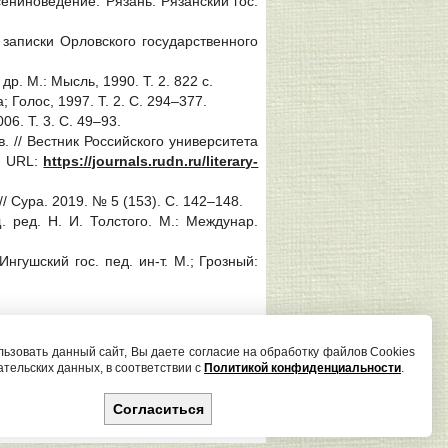
ениноведение. Рязань: Рязанский гос.
 записки Орловского государственного
 др. М.: Мысль, 1990. Т. 2. 822 с.
; Голос, 1997. Т. 2. С. 294–377.
6. Т. 3. С. 49–93.
. // Вестник Российского университета
. URL:
https://journals.rudn.ru/literary-
/ Сура. 2019. № 5 (153). С. 142–148.
. ред. Н. И. Толстого. М.: Междунар.
нгушский гос. пед. ин-т. М.; Грозный:
Редактор сайта И. С. Андрианова
ьзовать данный сайт, Вы даете согласие на обработку файлов Cookies
ательских данных, в соответствии с
Политикой конфиденциальности
.
poetica@petrsu.ru
Согласиться