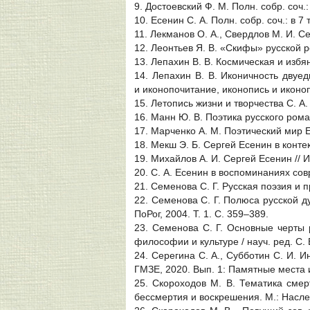
9. Достоевский Ф. М. Полн. собр. соч.:
10. Есенин С. А. Полн. собр. соч.: в 7
11. Лекманов О. А., Свердлов М. И. Се
12. Леонтьев Я. В. «Скифы» русской р
13. Лепахин В. В. Космическая и избяна
14. Лепахин В. В. Иконичность двуе
и иконопочитание, иконопись и иконоп
15. Летопись жизни и творчества С. А. 
16. Манн Ю. В. Поэтика русского роман
17. Марченко А. М. Поэтический мир Е
18. Мекш Э. Б. Сергей Есенин в контек
19. Михайлов А. И. Сергей Есенин // И
20. С. А. Есенин в воспоминаниях соврем
21. Семенова С. Г. Русская поэзия и
22. Семенова С. Г. Полюса русской ду
ПоРог, 2004. Т. 1. С. 359–389.
23. Семенова С. Г. Основные черты 
философии и культуре / науч. ред. С. 
24. Серегина С. А., Субботин С. И. И
ГМЗЕ, 2020. Вып. 1: Памятные места 
25. Скороходов М. В. Тематика смер
бессмертия и воскрешения. М.: Наслед