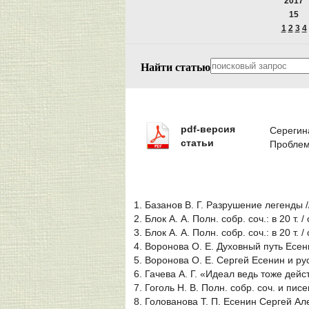
2017
15
1
2
3
4
Найти статью
pdf-версия
Серегина
статьи
Проблем
1. Базанов В. Г. Разрушение легенды /
2. Блок А. А. Полн. собр. соч.: в 20 т. 
3. Блок А. А. Полн. собр. соч.: в 20 т. /
4. Воронова О. Е. Духовный путь Есе
5. Воронова О. Е. Сергей Есенин и рус
6. Гачева А. Г. «Идеал ведь тоже дей
7. Гоголь Н. В. Полн. собр. соч. и писем
8. Голованова Т. П. Есенин Сергей Ал