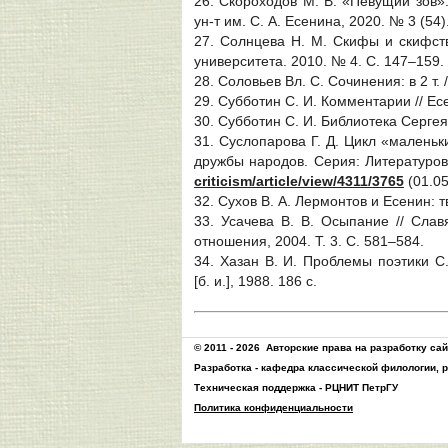
26. Скороходов М. В. «Певущий зов»
ун-т им. С. А. Есенина, 2020. № 3 (54)
27. Солнцева Н. М. Скифы и скифств
университета. 2010. № 4. С. 147–159.
28. Соловьев Вл. С. Сочинения: в 2 т. /
29. Субботин С. И. Комментарии // Есени
30. Субботин С. И. Библиотека Сергея
31. Суслопарова Г. Д. Цикл «маленьк
дружбы народов. Серия: Литературов
criticism/article/view/4311/3765
(01.05
32. Сухов В. А. Лермонтов и Есенин: 
33. Усачева В. В. Осыпание // Славя
отношения, 2004. Т. 3. С. 581–584.
34. Хазан В. И. Проблемы поэтики С.
[б. и.], 1988. 186 с.
© 2011 - 2026
Авторские права на разработку са
Разработка -
кафедра классической филологии, 
Техническая поддержка -
РЦНИТ ПетрГУ
Политика конфиденциальности