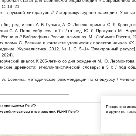
: пробная статья для Есенинской энциклопедии // Современное ес
. С. 18–21.
о в русской литературе // Историкокультурное наследие: Ученые
 общ. ред. и сост. А. В. Гулыги, А. Ф. Лосева; примеч. С. Л. Кравца и
н С. А. Полн. собр. соч.: в 7 т. / гл. ред. Ю. Л. Прокушев. М.: Наука
 Есенина // Библиофилы России: альманах. М.: Любимая Россия, 200
их поэм» С. Есенина в контексте утопических проектов начала ХХ в
едение. Журналистика. 2012. № 1. С. 5–14 [Электронный ресурс]
.2024).
творческий диалог. К 205-летию со дня рождения М. Ю. Лермонтова /
нские древности: этнолингвистический словарь: в 5 т. / под общ
 А. Есенина: методические рекомендации по спецкурсу / Чечено-И
йта принадлежат ПетрГУ
Продолжая испол
и других пользов
русской литературы и журналистики
,
РЦНИТ ПетрГУ