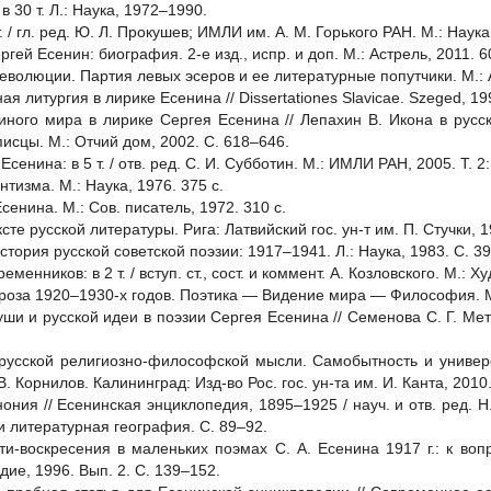
 в 30 т. Л.: Наука, 1972–1990.
 т. / гл. ред. Ю. Л. Прокушев; ИМЛИ им. А. М. Горького РАН. М.: Наук
ргей Есенин: биография. 2-е изд., испр. и доп. М.: Астрель, 2011. 6
еволюции. Партия левых эсеров и ее литературные попутчики. М.: 
я литургия в лирике Есенина // Dissertationes Slavicae. Szeged, 199
диного мира в лирике Сергея Есенина // Лепахин В. Икона в русс
исцы. М.: Отчий дом, 2002. С. 618–646.
Есенина: в 5 т. / отв. ред. С. И. Субботин. М.: ИМЛИ РАН, 2005. Т. 2
тизма. M.: Наука, 1976. 375 с.
сенина. М.: Сов. писатель, 1972. 310 с.
сте русской литературы. Рига: Латвийский гос. ун-т им. П. Стучки, 1
стория русской советской поэзии: 1917–1941. Л.: Наука, 1983. С. 3
енников: в 2 т. / вступ. ст., сост. и коммент. А. Козловского. М.: Худо
 проза 1920–1930-х годов. Поэтика — Видение мира — Философия. М
ши и русской идеи в поэзии Сергея Есенина // Семенова С. Г. Мета
русской религиозно-философской мысли. Самобытность и универс
В. Корнилов. Калининград: Изд-во Рос. гос. ун-та им. И. Канта, 2010
нония // Есенинская энциклопедия, 1895–1925 / науч. и отв. ред. 
и литературная география. C. 89–92.
ти-воскресения в маленьких поэмах С. А. Есенина 1917 г.: к воп
ие, 1996. Вып. 2. С. 139–152.