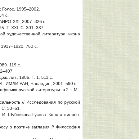
а; Голос, 1995–2002.
04 с.
АИРО-ХХI, 2007. 326 с.
5. Т. XXI. С. 301–337.
кой художественной литературе: икона
: 1917–1920. 760 с.
989. 119 с.
92–407.
ж. лит., 1986. Т. 1. 511 с.
.: ИМЛИ РАН, Наследие, 2001. 590 с.
физика русской литературы: в 2 т. М.:
альность // Исследования по русской
. С. 30–51.
Н. И. Шубникова-Гусева. Константиново:
росу о поэтике заглавия // Философия