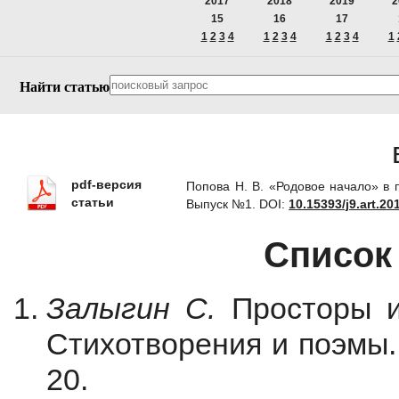
2017
2018
2019
2
15
16
17
1
2
3
4
1
2
3
4
1
2
3
4
1
Найти статью
pdf-версия
Попова Н. В. «Родовое начало» в 
статьи
Выпуск №1.
DOI:
10.15393/j9.art.20
Список
Залыгин С.
Просторы и 
Стихотворения и поэмы. 
20.