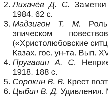
Лихачёв Д. С.
Заметки 
1984. 62 с.
Мадзигон Т. М.
Роль 
эпическом повеств
(«Христолюбовские ситц
Казах. гос. ун-та. Вып. XV
Пругавин А. С.
Неприе
1918. 188 с.
Сорокин В. В.
Крест поэта
Цыбин В. Д.
Удивления. М